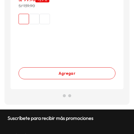
S/ 139.90
S
Agregar
Suscríbete para recibir más promociones