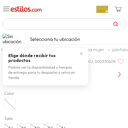
TÉRMINOS MÁS BUSCADOS
Selecciona tu ubicación
zapatillas mujer
1
.
moda y accesorios
mujer
ropa mujer
pantalo
✕
celulares
2
.
Elige dónde recibir tus
productos
SKU
:
002370609
BRONCO
zapatillas hombre
3
.
Bronco Jean Wl A- Ivette Dirty
Podrás ver la disponibilidad y tiempos
de entrega para tu despacho o retiro en
moda
4
.
tienda.
zapatillas
5
.
Color
tv
6
.
laptop
7
.
terrex
8
.
Talla
spiderman
9
.