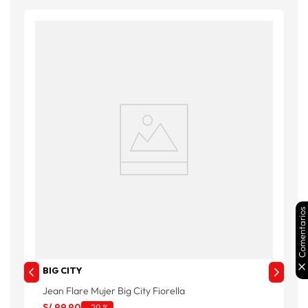
Comentarios
BIG CITY
Jean Flare Mujer Big City Fiorella
J
S/
99
.
90
S
-
29 %