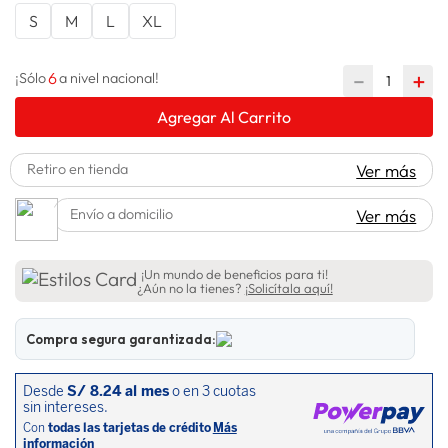
S
M
L
XL
lavadora
10
.
6
－
＋
¡Sólo
a nivel nacional!
Agregar Al Carrito
Retiro en tienda
Ver más
Envío a domicilio
Ver más
¡Un mundo de beneficios para ti!
¿Aún no la tienes?
¡Solicítala aquí!
Compra segura garantizada: