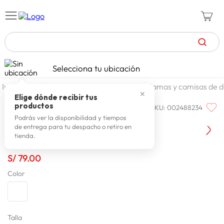
TÉRMINOS MÁS BUSCADOS
Selecciona tu ubicación
zapatillas mujer
1
.
moda y accesorios
mujer
pijamas y camisas de 
✕
celulares
2
.
Elige dónde recibir tus
productos
SKU
:
002488234
CAFFARENA
zapatillas hombre
3
.
Caffarena Pijama 31005
Podrás ver la disponibilidad y tiempos
de entrega para tu despacho o retiro en
moda
4
.
tienda.
zapatillas
5
.
S/
79
.
00
tv
6
.
Color
laptop
7
.
terrex
8
.
spiderman
Talla
9
.