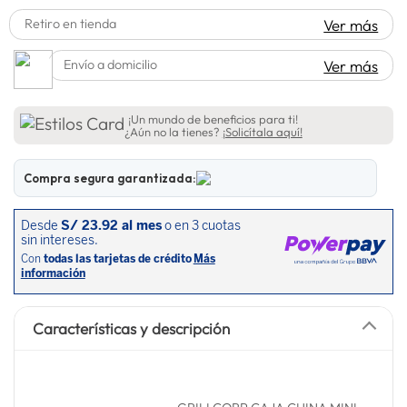
lavadora
10
.
Retiro en tienda
Ver más
Envío a domicilio
Ver más
¡Un mundo de beneficios para ti!
¿Aún no la tienes?
¡Solicítala aquí!
Compra segura garantizada:
Características y descripción