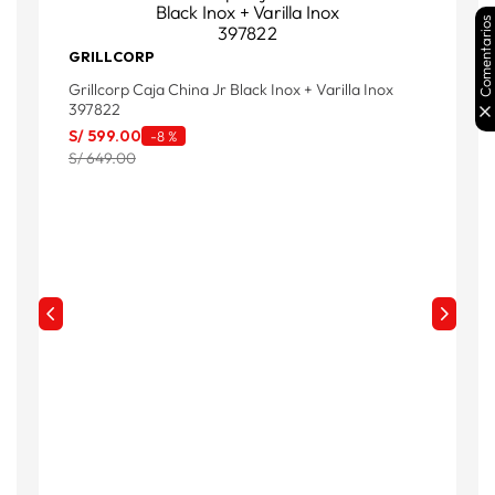
Comentarios
F
GRILLCORP
F
Grillcorp Caja China Jr Black Inox + Varilla Inox
S
397822
S
S/
599
.
00
-
8 %
S/ 649.00