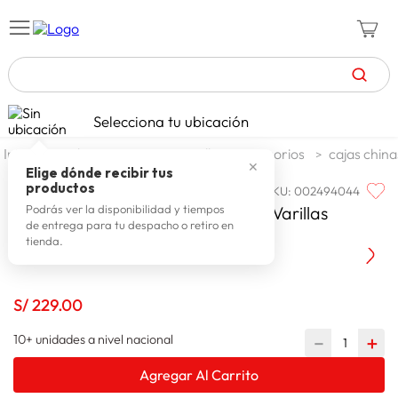
TÉRMINOS MÁS BUSCADOS
Selecciona tu ubicación
zapatillas mujer
1
.
jardin y terraza
parrillas y accesorios
cajas china
✕
celulares
2
.
Elige dónde recibir tus
productos
SKU
:
002494044
GRILLCORP
zapatillas hombre
3
.
Caja China Mini Black Premium + Varillas
Podrás ver la disponibilidad y tiempos
de entrega para tu despacho o retiro en
zapatillas
4
.
Niqueladas
tienda.
moda
5
.
tv
6
.
S/
229
.
00
spiderman
7
.
10+ unidades a nivel nacional
－
＋
laptop
8
.
Agregar Al Carrito
terrex
9
.