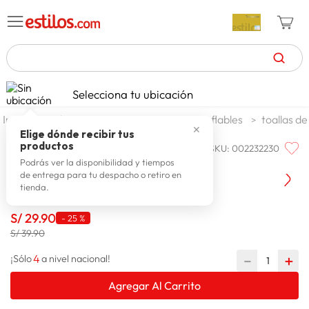
TÉRMINOS MÁS BUSCADOS
Selecciona tu ubicación
celulares
1
.
jardin y terraza
piscinas spa e inflables
toallas de
✕
zapatillas mujer
2
.
Elige dónde recibir tus
productos
SKU
:
002232230
CALOR & COLOR
zapatillas hombre
3
.
Toalla Mujer Calor & Color Elba
Podrás ver la disponibilidad y tiempos
de entrega para tu despacho o retiro en
moda
4
.
tienda.
zapatillas
5
.
S/
29
.
90
-
25 %
tv
6
.
S/ 39.90
laptop
7
.
4
－
＋
¡Sólo
a nivel nacional!
terrex
8
.
Agregar Al Carrito
lavadora
9
.