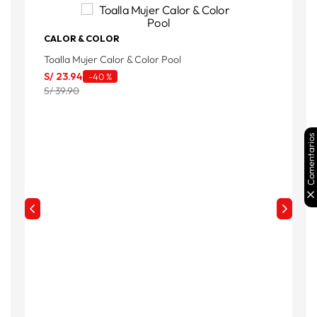
CALOR & COLOR
Toalla Mujer Calor & Color Pool
T
S/
23
.
94
S
-
40 %
S/ 39.90
S
Comentarios