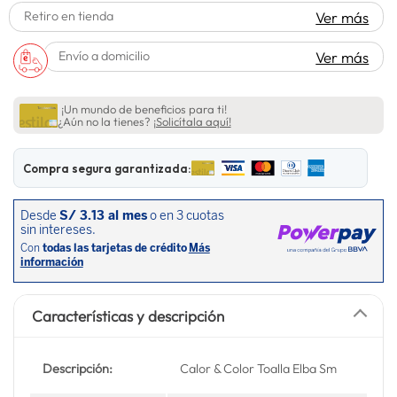
Retiro en tienda
Ver más
spiderman
10
.
Envío a domicilio
Ver más
¡Un mundo de beneficios para ti!
¿Aún no la tienes?
¡Solicítala aquí!
Compra segura garantizada:
Características y descripción
Descripción:
Calor & Color Toalla Elba Sm