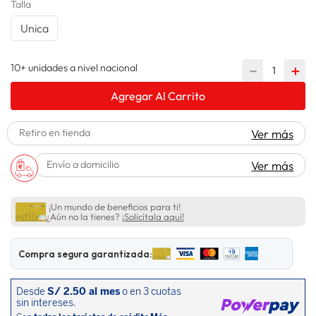
Talla
lavadora
10
.
Unica
10+ unidades a nivel nacional
－
＋
Agregar Al Carrito
Retiro en tienda
Ver más
Envío a domicilio
Ver más
¡Un mundo de beneficios para ti!
¿Aún no la tienes?
¡Solicítala aquí!
Compra segura garantizada: