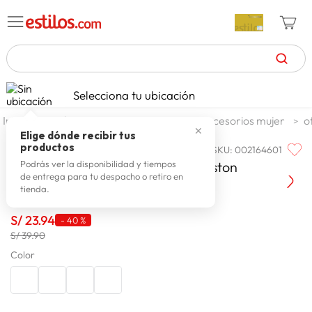
TÉRMINOS MÁS BUSCADOS
Selecciona tu ubicación
zapatillas mujer
1
.
moda y accesorios
mujer
accesorios mujer
o
✕
celulares
2
.
Elige dónde recibir tus
productos
SKU
:
002164601
CALOR & COLOR
zapatillas hombre
3
.
Sombrero Mujer Calor & Color Boston
Podrás ver la disponibilidad y tiempos
de entrega para tu despacho o retiro en
moda
4
.
tienda.
zapatillas
5
.
S/
23
.
94
-
40 %
tv
6
.
S/ 39.90
laptop
Color
7
.
terrex
8
.
spiderman
9
.