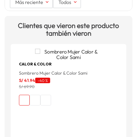
Más reciente
Todos
Clientes que vieron este producto
también vieron
CALOR & COLOR
Sombrero Mujer Calor & Color Sami
S
S/
41
.
94
S
-
40 %
S/ 69.90
S