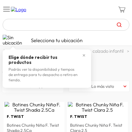
TÉRMINOS MÁS BUSCADOS
Selecciona tu ubicación
celulares
1
.
calzado y zapatillas
zapatos
calzado infantil
✕
zapatillas mujer
2
.
Elige dónde recibir tus
BOTINES NIÑA
productos
zapatillas hombre
3
.
Podrás ver la disponibilidad y tiempos
4
productos
de entrega para tu despacho o retiro en
moda
4
.
tienda.
filtrar
Lo más visto
zapatillas
5
.
tv
6
.
laptop
7
.
F. TWIST
F. TWIST
terrex
8
.
Botines Chunky Niña F. Twist
Botines Chunky Niña F. Twist
lavadora
9
.
Shadia 2.5Ca
Clara 2.5