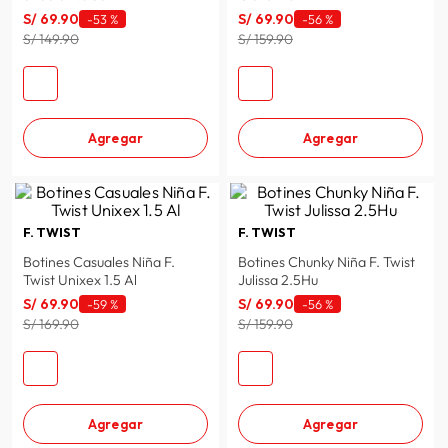
S/
69
.
90
S/
69
.
90
-
53 %
-
56 %
spiderman
10
.
S/ 149.90
S/ 159.90
Agregar
Agregar
F. TWIST
F. TWIST
Botines Casuales Niña F.
Botines Chunky Niña F. Twist
Twist Unixex 1.5 Al
Julissa 2.5Hu
S/
69
.
90
S/
69
.
90
-
59 %
-
56 %
S/ 169.90
S/ 159.90
Agregar
Agregar