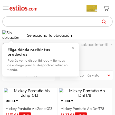
TÉRMINOS MÁS BUSCADOS
Selecciona tu ubicación
zapatillas mujer
1
.
calzado y zapatillas
zapatos
calzado infantil
✕
celulares
2
.
Elige dónde recibir tus
PANTUFLAS NIÑO
productos
zapatillas hombre
3
.
Podrás ver la disponibilidad y tiempos
5
productos
de entrega para tu despacho o retiro en
moda
4
.
tienda.
filtrar
Lo más visto
zapatillas
5
.
tv
6
.
terrex
7
.
MICKEY
MICKEY
laptop
8
.
Mickey Pantufla Ab Zdnpt013
Mickey Pantufla Ab Dnf178
spiderman
9
.
S/
31
.
96
S/
23
.
96
-
60 %
-
60 %