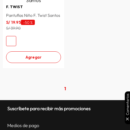
F. TWIST
Pantuflas Niño F. Twist Santos
S/
19
.
95
-
50 %
S/ 39.90
Agregar
1
Comentarios
Suscríbete para recibir más promociones
Medios de pago