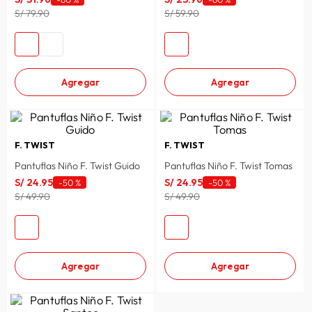
S/ 79.90
S/ 59.90
lavadora
10
.
Agregar
Agregar
F. TWIST
F. TWIST
Pantuflas Niño F. Twist Guido
Pantuflas Niño F. Twist Tomas
S/
24
.
95
S/
24
.
95
-
50 %
-
50 %
S/ 49.90
S/ 49.90
Agregar
Agregar