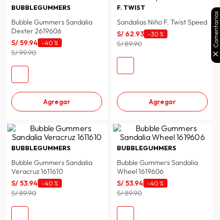
BUBBLEGUMMERS
F. TWIST
Comentarios
Bubble Gummers Sandalia
Sandalias Niño F. Twist Speed
Dexter 2619606
S/
62
.
93
-
30 %
S/
59
.
94
-
40 %
S/ 89.90
S/ 99.90
Agregar
Agregar
BUBBLEGUMMERS
BUBBLEGUMMERS
Bubble Gummers Sandalia
Bubble Gummers Sandalia
Veracruz 1611610
Wheel 1619606
S/
53
.
94
S/
53
.
94
-
40 %
-
40 %
S/ 89.90
S/ 89.90