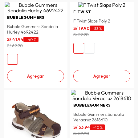
F. TWIST
BUBBLEGUMMERS
F Twist Slaps Poly 2
Bubble Gummers Sandalia
S/
19
.
90
-
33 %
Hurley 4692422
S/ 29.90
S/
41
.
94
-
40 %
S/ 69.90
Agregar
Agregar
BUBBLEGUMMERS
Bubble Gummers Sandalia
Veracruz 2618610
S/
53
.
94
-
40 %
S/ 89.90