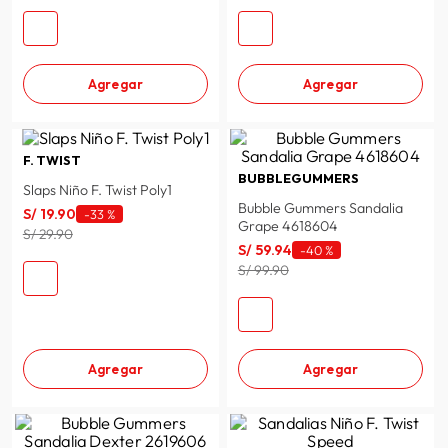
Agregar
Agregar
F. TWIST
BUBBLEGUMMERS
Slaps Niño F. Twist Poly1
Bubble Gummers Sandalia
S/
19
.
90
-
33 %
Grape 4618604
S/ 29.90
S/
59
.
94
-
40 %
S/ 99.90
Agregar
Agregar