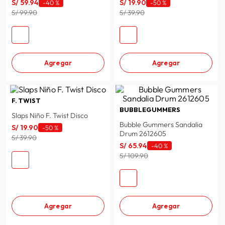
S/
59
.
94
S/
19
.
90
-
40 %
-
50 %
S/ 99.90
S/ 39.90
Agregar
Agregar
F. TWIST
BUBBLEGUMMERS
Slaps Niño F. Twist Disco
Bubble Gummers Sandalia
S/
19
.
90
-
50 %
Drum 2612605
S/ 39.90
S/
65
.
94
-
40 %
S/ 109.90
Agregar
Agregar