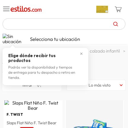
TÉRMINOS MÁS BUSCADOS
Selecciona tu ubicación
zapatillas mujer
1
.
calzado y zapatillas
zapatos
calzado infantil
✕
celulares
2
.
Elige dónde recibir tus
productos
SANDALIAS NIÑO
zapatillas hombre
3
.
Podrás ver la disponibilidad y tiempos
20
productos
de entrega para tu despacho o retiro en
moda
4
.
tienda.
zapatillas
5
.
filtrar
Lo más visto
tv
6
.
laptop
7
.
terrex
F. TWIST
8
.
Slaps Flat Niño F. Twist Bear
spiderman
9
.