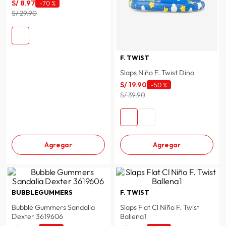
S/
8
.
97
-
70 %
lavadora
10
.
S/ 29.90
F. TWIST
Slaps Niño F. Twist Dino
S/
19
.
90
-
50 %
S/ 39.90
Agregar
Agregar
BUBBLEGUMMERS
F. TWIST
Bubble Gummers Sandalia
Slaps Flat Cl Niño F. Twist
Dexter 3619606
Ballena1