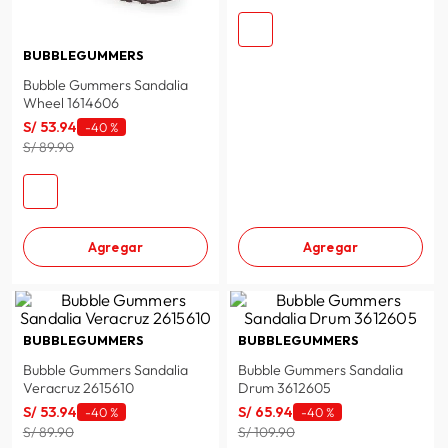
BUBBLEGUMMERS
Bubble Gummers Sandalia
Wheel 1614606
S/
53
.
94
-
40 %
S/ 89.90
Agregar
Agregar
BUBBLEGUMMERS
BUBBLEGUMMERS
Bubble Gummers Sandalia
Bubble Gummers Sandalia
Veracruz 2615610
Drum 3612605
S/
53
.
94
S/
65
.
94
-
40 %
-
40 %
S/ 89.90
S/ 109.90