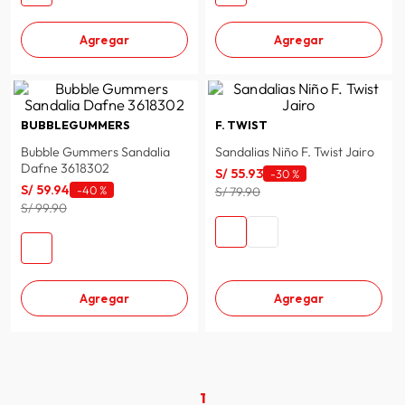
Agregar
Agregar
BUBBLEGUMMERS
F. TWIST
Bubble Gummers Sandalia
Sandalias Niño F. Twist Jairo
Dafne 3618302
S/
55
.
93
-
30 %
S/
59
.
94
-
40 %
S/ 79.90
S/ 99.90
Agregar
Agregar
1