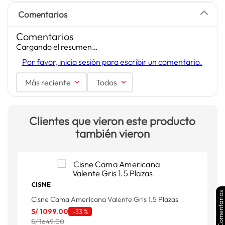
Comentarios
Comentarios
Cargando el resumen…
Por favor, inicia sesión para escribir un comentario.
Más reciente
Todos
Clientes que vieron este producto
también vieron
CISNE
Comentarios
Cisne Cama Americana Valente Gris 1.5 Plazas
C
S/
1099
.
00
S
-
33 %
S/ 1649.00
S