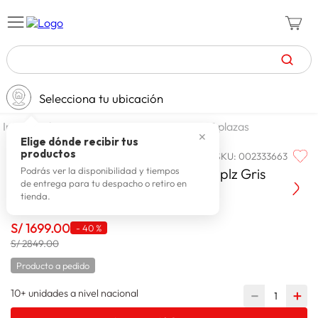
TÉRMINOS MÁS BUSCADOS
Selecciona tu ubicación
zapatillas mujer
1
.
dormitorio
camas
camas 15 plazas
celulares
2
.
✕
Elige dónde recibir tus
productos
SKU
:
002333663
PARAISO
zapatillas hombre
3
.
Cama Europea Royal Abrazzo 1.5 plz Gris
Podrás ver la disponibilidad y tiempos
de entrega para tu despacho o retiro en
zapatillas
4
.
tienda.
moda
5
.
S/
1699
.
00
-
40 %
tv
6
.
S/ 2849.00
spiderman
7
.
Producto a pedido
laptop
8
.
10+ unidades a nivel nacional
－
＋
terrex
9
.