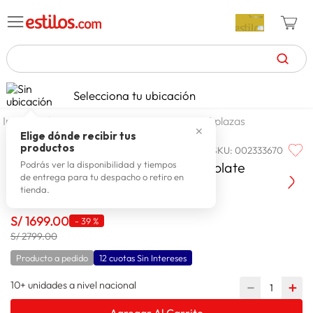
TÉRMINOS MÁS BUSCADOS
Selecciona tu ubicación
zapatillas mujer
1
.
dormitorio
camas
camas 15 plazas
✕
celulares
2
.
Elige dónde recibir tus
productos
SKU
:
002333670
PARAISO
zapatillas hombre
3
.
Cama Royal Abrazzo 1.5 plz Chocolate
Podrás ver la disponibilidad y tiempos
de entrega para tu despacho o retiro en
moda
4
.
tienda.
zapatillas
5
.
S/
1699
.
00
-
39 %
tv
6
.
S/ 2799.00
terrex
7
.
Producto a pedido
12 cuotas Sin Intereses
laptop
8
.
10+ unidades a nivel nacional
－
＋
spiderman
9
.
Agregar Al Carrito