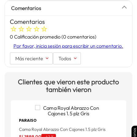
Comentarios
Comentarios
☆
☆
☆
☆
☆
0 Calificación promedio
(0 comentarios)
Por favor, inicia sesión para escribir un comentario.
Más reciente
Todos
Clientes que vieron este producto
también vieron
PARAISO
Cama Royal Abrazzo Con Cajones 1.5 plz Gris
C
S/
1899
.
00
S
-
42 %