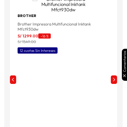
BROTHER
H
Brother Impresora Multifuncional Inktank
S
Mfct930dw
S/
1299
.
00
-
16 %
S/ 1549.00
12 cuotas Sin Intereses
Comentarios