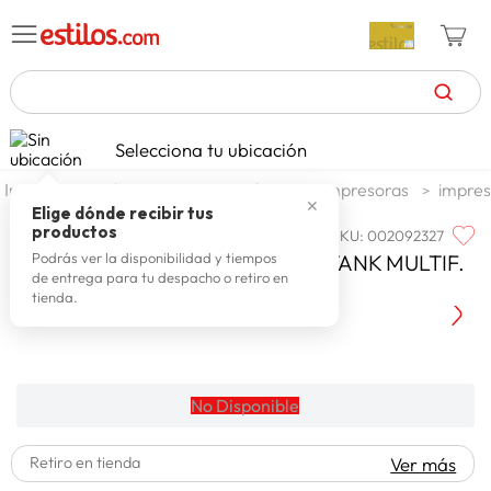
TÉRMINOS MÁS BUSCADOS
Selecciona tu ubicación
zapatillas mujer
1
.
tecnologia
computadoras
impresoras
impres
✕
celulares
2
.
Elige dónde recibir tus
productos
SKU
:
002092327
CANON
zapatillas hombre
3
.
CANON MAXIFY GX6010 MEGATANK MULTIF.
Podrás ver la disponibilidad y tiempos
de entrega para tu despacho o retiro en
moda
4
.
WIF
tienda.
zapatillas
5
.
tv
6
.
laptop
7
.
No Disponible
terrex
8
.
Retiro en tienda
Ver más
spiderman
9
.