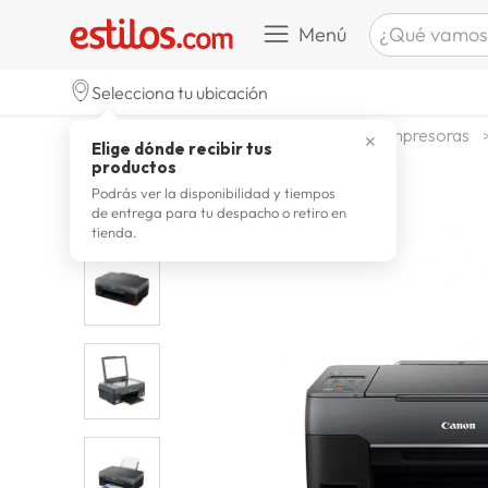
¿Qué vamos a b
Menú
TÉRMINOS M
Selecciona tu ubicación
zapatill
1
.
tecnologia
computadoras
impresoras
✕
Elige dónde recibir tus
celulare
2
.
productos
zapatill
3
.
Podrás ver la disponibilidad y tiempos
de entrega para tu despacho o retiro en
moda
4
.
tienda.
zapatilla
5
.
tv
6
.
laptop
7
.
terrex
8
.
spider
9
.
lavador
10
.