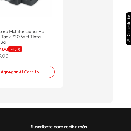
Comentarios
ora Multifuncional Hp
Tank 720 Wifi Tinta
nua
9
.
00
-
43 %
9.00
Agregar Al Carrito
Suscríbete para recibir más