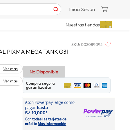
Inicia Sesión
Nuestras tiendas
SKU
:
002089095
L PIXMA MEGA TANK G31
Ver más
No Disponible
Ver más
Compra segura
garantizada: