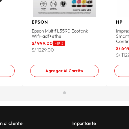
EPSON
HP
Epson Multif L5590 Ecotank
Impres
Wifi+adf+ethe
Smart 
Conti
S/
999
.
00
-
19 %
S/
64
S/ 1229.00
S/ 112
Agregar Al Carrito
n al cliente
Importante