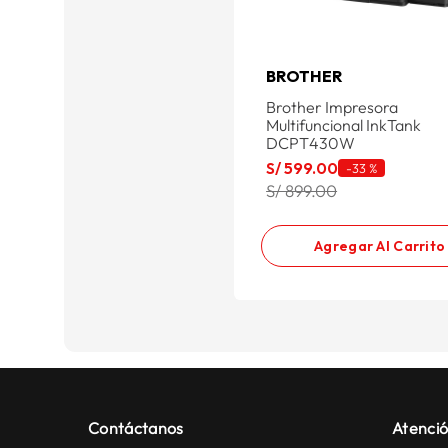
BROTHER
Brother Impresora
Multifuncional InkTank
DCPT430W
S/
599
.
00
-
33 %
S/ 899.00
Agregar Al Carrito
Contáctanos
Atenció