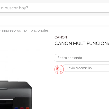
uscar hoy?
ÁS BUSCADOS
as mujer
impresoras multifuncionales
s
CANON
as hombre
CANON MULTIFUNCIONA
Retiro en tienda
s
Envío a domicilio
man
a