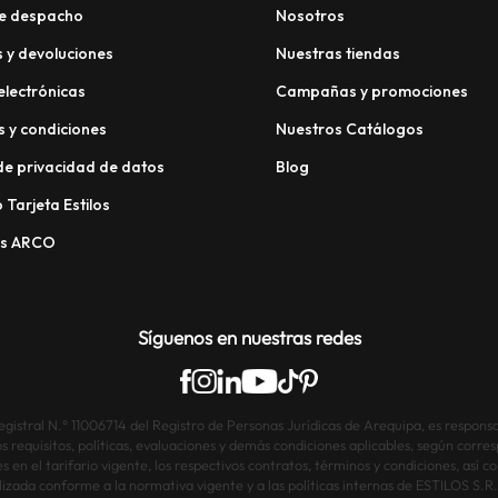
e despacho
Nosotros
 y devoluciones
Nuestras tiendas
electrónicas
Campañas y promociones
 y condiciones
Nuestros Catálogos
 de privacidad de datos
Blog
 Tarjeta Estilos
os ARCO
Síguenos en nuestras redes
istral N.° 11006714 del Registro de Personas Jurídicas de Arequipa, es responsab
os requisitos, políticas, evaluaciones y demás condiciones aplicables, según corre
s en el tarifario vigente, los respectivos contratos, términos y condiciones, así
lizada conforme a la normativa vigente y a las políticas internas de ESTILOS S.R.