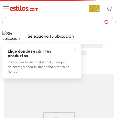
TÉRMINOS MÁS BUSCADOS
Selecciona tu ubicación
zapatillas mujer
1
.
✕
celulares
2
.
Elige dónde recibir tus
productos
zapatillas hombre
3
.
Podrás ver la disponibilidad y tiempos
de entrega para tu despacho o retiro en
moda
4
.
Cargando comentarios…
tienda.
zapatillas
5
.
tv
6
.
laptop
7
.
terrex
8
.
spiderman
9
.