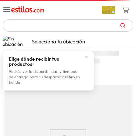
TÉRMINOS MÁS BUSCADOS
Selecciona tu ubicación
zapatillas mujer
1
.
✕
celulares
2
.
Elige dónde recibir tus
productos
zapatillas hombre
3
.
Podrás ver la disponibilidad y tiempos
de entrega para tu despacho o retiro en
moda
4
.
Cargando comentarios…
tienda.
zapatillas
5
.
tv
6
.
laptop
7
.
terrex
8
.
spiderman
9
.