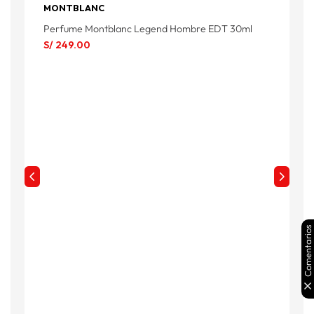
MONTBLANC
Perfume Montblanc Legend Hombre EDT 30ml
P
S/
249
.
00
S
Comentarios