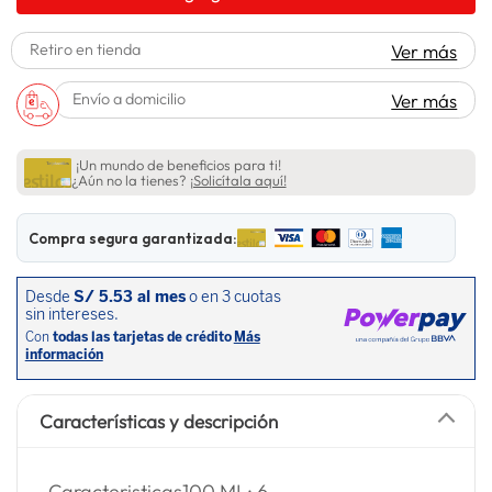
lavadora
10
.
Retiro en tienda
Ver más
Envío a domicilio
Ver más
¡Un mundo de beneficios para ti!
¿Aún no la tienes?
¡Solicítala aquí!
Compra segura garantizada:
Características y descripción
- Caracteristicas100 ML: 6