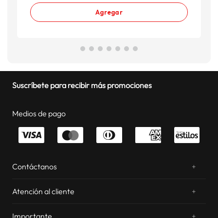
Agregar
Suscríbete para recibir más promociones
Medios de pago
Contáctanos
+
¿Chateamos? Whatsapp
atentos a tus consultas
Atención al cliente
+
Email: sac.virtual@estilos.com.pe
Zonas de despacho
sac.virtual@estilos.com.pe
Importante
+