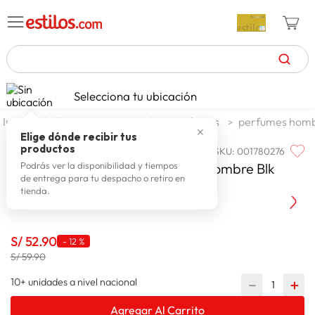
TÉRMINOS MÁS BUSCADOS
Selecciona tu ubicación
zapatillas mujer
1
.
belleza higiene y salud
perfumes
perfumes hom
✕
celulares
2
.
Elige dónde recibir tus
productos
SKU
:
001780276
CHRIS ADAMS
zapatillas hombre
3
.
Perfume Chris Adams Perfume Hombre Blk
Podrás ver la disponibilidad y tiempos
de entrega para tu despacho o retiro en
moda
4
.
Shadow 100 Ml
tienda.
zapatillas
5
.
tv
6
.
S/
52
.
90
-
12 %
terrex
S/ 59.90
7
.
laptop
10+ unidades a nivel nacional
－
＋
8
.
spiderman
9
.
Agregar Al Carrito