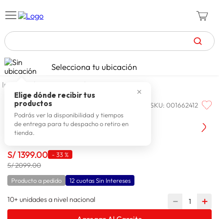
TÉRMINOS MÁS BUSCADOS
Selecciona tu ubicación
celulares
1
.
dormitorio
divan
✕
zapatillas mujer
2
.
Elige dónde recibir tus
productos
SKU
:
001662412
CISNE
zapatillas hombre
3
.
Cisne Box Divan Plus 1.5 Plazas
Podrás ver la disponibilidad y tiempos
de entrega para tu despacho o retiro en
moda
4
.
tienda.
zapatillas
5
.
S/
1399
.
00
-
33 %
tv
6
.
S/ 2099.00
laptop
7
.
Producto a pedido
12 cuotas Sin Intereses
terrex
8
.
10+ unidades a nivel nacional
－
＋
lavadora
9
.
Agregar Al Carrito