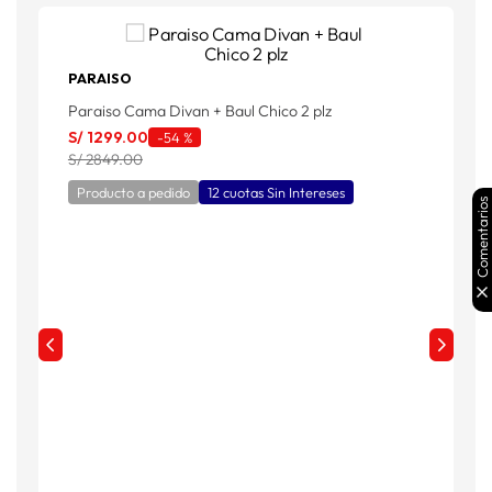
PARAISO
Paraiso Cama Divan + Baul Chico 2 plz
P
S/
1299
.
00
S
-
54 %
S/ 2849.00
S
Producto a pedido
12 cuotas Sin Intereses
Comentarios