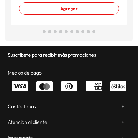
Agregar
Suscríbete para recibir más promociones
Medios de pago
Contáctanos
+
¿Chateamos? Whatsapp
atentos a tus consultas
Atención al cliente
+
Email: sac.virtual@estilos.com.pe
Zonas de despacho
sac.virtual@estilos.com.pe
Importante
+