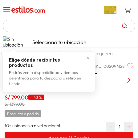
TÉRMINOS MÁS BUSCADOS
Selecciona tu ubicación
celulares
1
.
dormitorio
colchones
colchon queen
✕
zapatillas mujer
2
.
Elige dónde recibir tus
productos
SKU
:
002094128
CISNE
zapatillas hombre
3
.
Cisne Colchon Pocket Black Queen
Podrás ver la disponibilidad y tiempos
de entrega para tu despacho o retiro en
moda
4
.
tienda.
zapatillas
5
.
S/
799
.
00
-
43 %
tv
6
.
S/ 1399.00
laptop
7
.
Producto a pedido
terrex
8
.
10+ unidades a nivel nacional
－
＋
lavadora
9
.
Agregar Al Carrito