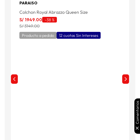
PARAISO
Colchon Royal Abrazzo Queen Size
C
S/
1949
.
00
S
-
38 %
S/ 3149.00
S
Producto a pedido
12 cuotas Sin Intereses
Comentarios