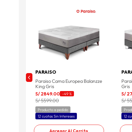
PARAISO
PAR
Paraiso Cama Europea Balanzze
Para
King Gris
Gris
S/
2849
.
00
S/
2
-
49 %
S/ 5599.00
S/ 5
Producto a pedido
Prod
12 cuotas Sin Intereses
12 cu
Agregar Al Carrito