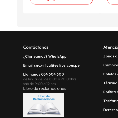
Contáctanos
Atenció
Zonas d
¿Chateamos? WhatsApp
Cambios
Email: sac.virtual@estilos.com.pe
Boletas 
Llámanos 054 604 600
de lun. a vie. de 8:00 a 20:00hrs
Términos
sáb de 9:00 a 12 hrs
Libro de reclamaciones
Política
Tarifario
Derech