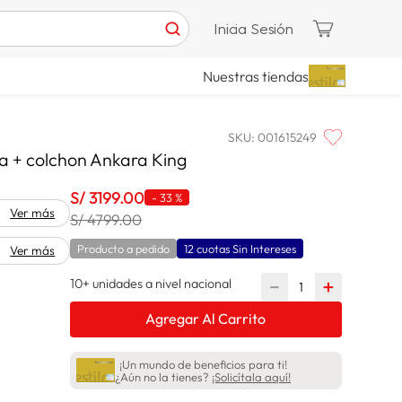
Inicia Sesión
Nuestras tiendas
SKU
:
001615249
a + colchon Ankara King
S/
3199
.
00
-
33 %
Ver más
S/ 4799.00
Producto a pedido
12 cuotas Sin Intereses
Ver más
10+ unidades a nivel nacional
－
＋
Agregar Al Carrito
¡Un mundo de beneficios para ti!
¿Aún no la tienes?
¡Solicítala aquí!