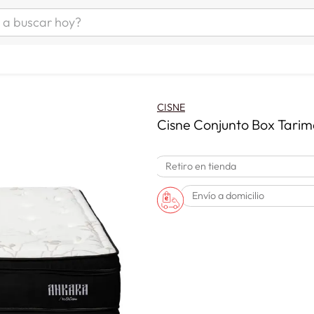
uscar hoy?
ÁS BUSCADOS
s
as mujer
CISNE
as hombre
Cisne Conjunto Box Tarim
Retiro en tienda
s
Envío a domicilio
a
man