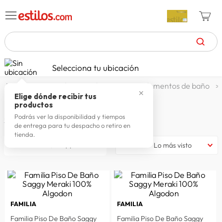
TÉRMINOS MÁS BUSCADOS
Selecciona tu ubicación
zapatillas mujer
1
.
cocina y baño
baño
complementos de baño
✕
celulares
2
.
Elige dónde recibir tus
Pisos de baño
productos
zapatillas hombre
3
.
Podrás ver la disponibilidad y tiempos
2
productos
de entrega para tu despacho o retiro en
moda
4
.
tienda.
filtrar
Lo más visto
zapatillas
5
.
tv
6
.
terrex
7
.
laptop
8
.
FAMILIA
FAMILIA
spiderman
9
.
Familia Piso De Baño Saggy
Familia Piso De Baño Saggy