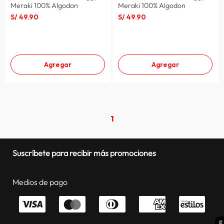
Meraki 100% Algodon
Meraki 100% Algodon
lavadora
10
.
S/
49
.
90
S/
49
.
90
Agregar
Agregar
1
Suscríbete para recibir más promociones
Medios de pago