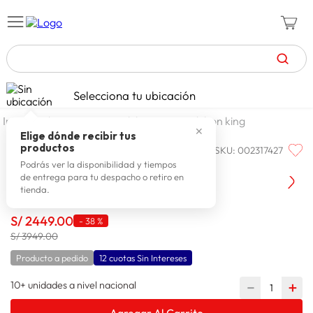
TÉRMINOS MÁS BUSCADOS
Selecciona tu ubicación
celulares
1
.
dormitorio
colchones
colchon king
✕
zapatillas mujer
2
.
Elige dónde recibir tus
productos
SKU
:
002317427
PARAISO
zapatillas hombre
3
.
Colchon Royal Abrazzo King Size
Podrás ver la disponibilidad y tiempos
de entrega para tu despacho o retiro en
moda
4
.
tienda.
zapatillas
5
.
S/
2449
.
00
-
38 %
tv
6
.
S/ 3949.00
laptop
7
.
Producto a pedido
12 cuotas Sin Intereses
terrex
8
.
10+ unidades a nivel nacional
－
＋
lavadora
9
.
Agregar Al Carrito