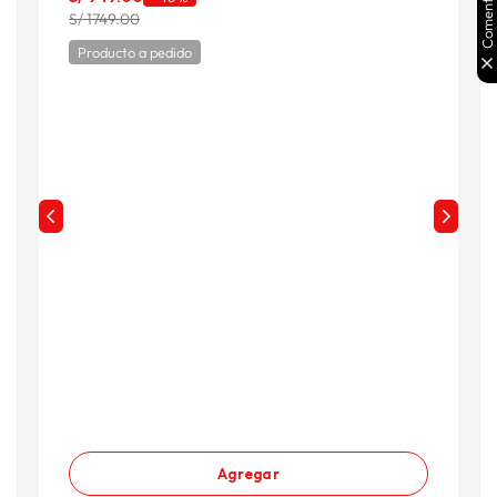
Comentarios
S
S/ 1749.00
S
Producto a pedido
Agregar