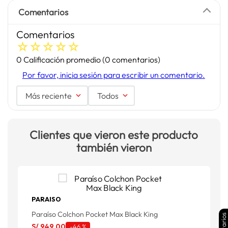
Comentarios
Comentarios
☆
☆
☆
☆
☆
0 Calificación promedio
(0 comentarios)
Por favor, inicia sesión para escribir un comentario.
Más reciente
Todos
Clientes que vieron este producto
también vieron
PARAISO
Paraíso Colchon Pocket Max Black King
K
S/
949
.
00
-
46 %