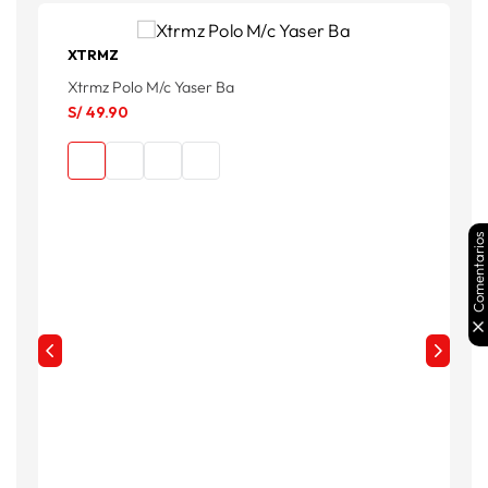
XTRMZ
Xtrmz Polo M/c Yaser Ba
S
S/
49
.
90
S
Comentarios