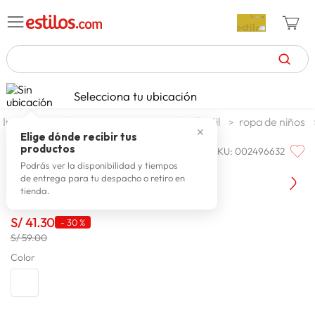
TÉRMINOS MÁS BUSCADOS
Selecciona tu ubicación
celulares
1
.
moda y accesorios
moda infantil
ropa de niños
✕
zapatillas mujer
2
.
Elige dónde recibir tus
productos
SKU
:
002496632
COLLOKY
zapatillas hombre
3
.
Colloky Polo Mc Poje0186i26
Podrás ver la disponibilidad y tiempos
de entrega para tu despacho o retiro en
moda
4
.
tienda.
zapatillas
5
.
S/
41
.
30
-
30 %
tv
6
.
S/ 59.00
laptop
Color
7
.
terrex
8
.
cocina
9
.