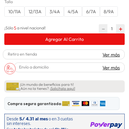
Talla
lavadora
10
.
10/11A
12/13A
3/4A
4/5A
6/7A
8/9A
5
－
＋
¡Sólo
a nivel nacional!
Agregar Al Carrito
Retiro en tienda
Ver más
Envío a domicilio
Ver más
¡Un mundo de beneficios para ti!
¿Aún no la tienes?
¡Solicítala aquí!
Compra segura garantizada: