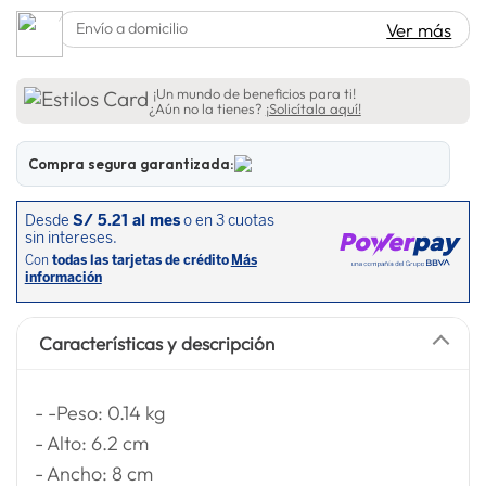
lavadora
10
.
Envío a domicilio
Ver más
¡Un mundo de beneficios para ti!
¿Aún no la tienes?
¡Solicítala aquí!
Compra segura garantizada:
Características y descripción
- -Peso: 0.14 kg
- Alto: 6.2 cm
- Ancho: 8 cm