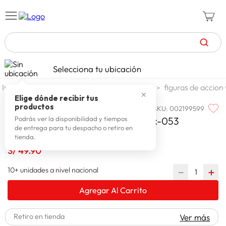
TÉRMINOS MÁS BUSCADOS
Selecciona tu ubicación
zapatillas mujer
1
.
jugueteria y escolar
jugueteria
figuras de accion
✕
celulares
2
.
Elige dónde recibir tus
productos
SKU
:
002199599
DINOMIGHT
zapatillas hombre
3
.
Dinomight Juguete Dinosaurio Zyx-053
Podrás ver la disponibilidad y tiempos
de entrega para tu despacho o retiro en
moda
4
.
tienda.
zapatillas
S/
49
.
90
5
.
tv
6
.
10+ unidades a nivel nacional
－
＋
terrex
7
.
Agregar Al Carrito
laptop
8
.
Retiro en tienda
Ver más
spiderman
9
.