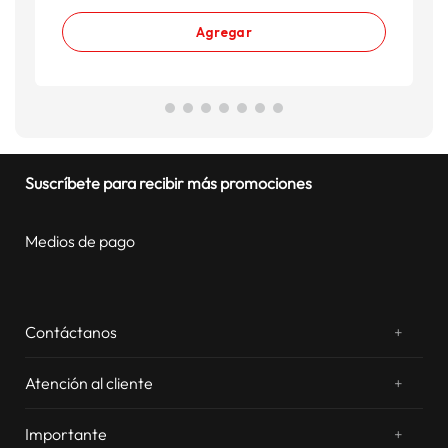
Agregar
Suscríbete para recibir más promociones
Medios de pago
Contáctanos
+
¿Chateamos? Whatsapp
atentos a tus consultas
Atención al cliente
+
Email: sac.virtual@estilos.com.pe
Zonas de despacho
sac.virtual@estilos.com.pe
Importante
+
Cambios y devoluciones