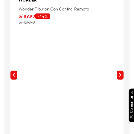
WONDER
F
Wonder Tiburon Con Control Remoto
S
S/
89
.
90
-
44 %
S/ 159.90
Comentarios