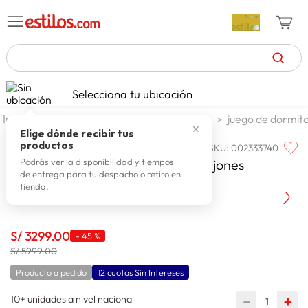
TÉRMINOS MÁS BUSCADOS
Selecciona tu ubicación
celulares
1
.
dormitorio
juego de dormitorio
juego de dormit
✕
zapatillas mujer
2
.
Elige dónde recibir tus
productos
SKU
:
002333740
PARAISO
zapatillas hombre
3
.
Dormitorio Royal Abrazzo Con Cajones
Podrás ver la disponibilidad y tiempos
de entrega para tu despacho o retiro en
moda
4
.
C/Blocks Queen Size Chocolate
tienda.
zapatillas
5
.
tv
6
.
S/
3299
.
00
-
45 %
laptop
S/ 5999.00
7
.
Producto a pedido
12 cuotas Sin Intereses
terrex
8
.
10+ unidades a nivel nacional
lavadora
－
＋
9
.