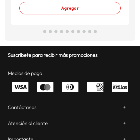
Agregar
Suscríbete para recibir más promociones
Medios de pago
Contáctanos
+
¿Chateamos? Whatsapp
atentos a tus consultas
Atención al cliente
+
Email: sac.virtual@estilos.com.pe
Zonas de despacho
sac.virtual@estilos.com.pe
Importante
+