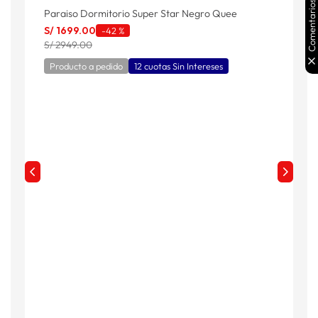
Comentarios
Paraiso Dormitorio Super Star Negro Quee
P
S/
1699
.
00
S
-
42 %
S/ 2949.00
S
Producto a pedido
12 cuotas Sin Intereses