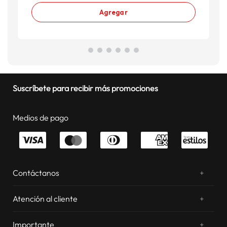
Agregar
Suscríbete para recibir más promociones
Medios de pago
Contáctanos
+
¿Chateamos? Whatsapp
atentos a tus consultas
Atención al cliente
+
Email: sac.virtual@estilos.com.pe
Zonas de despacho
sac.virtual@estilos.com.pe
Importante
+