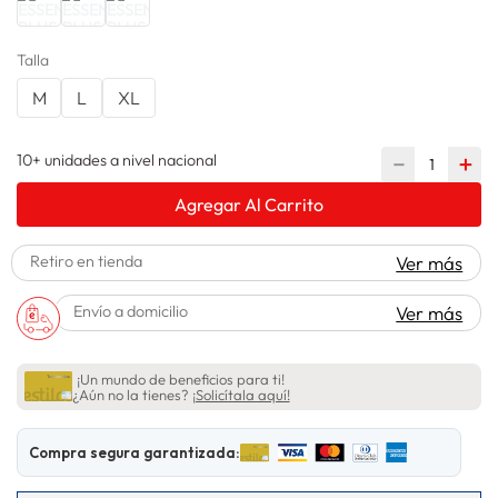
lavadora
10
.
Talla
M
L
XL
10+ unidades a nivel nacional
－
＋
Agregar Al Carrito
Retiro en tienda
Ver más
Envío a domicilio
Ver más
¡Un mundo de beneficios para ti!
¿Aún no la tienes?
¡Solicítala aquí!
Compra segura garantizada: