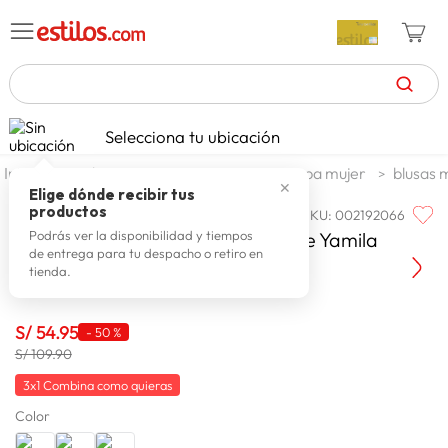
TÉRMINOS MÁS BUSCADOS
Selecciona tu ubicación
celulares
1
.
moda y accesorios
mujer
ropa mujer
blusas 
✕
zapatillas mujer
2
.
Elige dónde recibir tus
productos
SKU
:
002192066
ESSENCE
zapatillas hombre
3
.
Blusa Manga Larga Mujer Essence Yamila
Podrás ver la disponibilidad y tiempos
de entrega para tu despacho o retiro en
moda
4
.
tienda.
zapatillas
5
.
tv
S/
54
.
95
6
.
-
50 %
S/ 109.90
laptop
7
.
3x1 Combina como quieras
terrex
8
.
Color
cocina
9
.