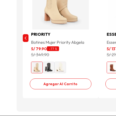
PRIORITY
ESS
Botines Mujer Priority Abgela
Esse
S/
79
.
90
S/
13
-
77 %
S/ 349.90
S/ 2
Agregar Al Carrito