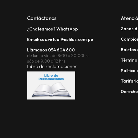
Contáctanos
Atenció
Zonas d
¿Chateamos? WhatsApp
Cambios
Email: sac.virtual@estilos.com.pe
Boletas 
Llámanos 054 604 600
de lun. a vie. de 8:00 a 20:00hrs
Términos
sáb de 9:00 a 12 hrs
Libro de reclamaciones
Política
Tarifario
Derech