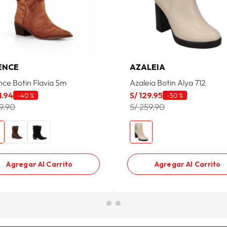
ENCE
AZALEIA
nce Botin Flavia Sm
Azaleia Botin Alya 712
1
.
94
S/
129
.
95
-
40 %
-
50 %
19.90
S/ 259.90
Agregar Al Carrito
Agregar Al Carrito