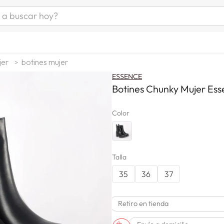
uscar hoy?
ÁS BUSCADOS
s
jer
botines mujer
as mujer
ESSENCE
as hombre
Botines Chunky Mujer Ess
Color
s
Talla
35
36
37
a
Retiro en tienda
man