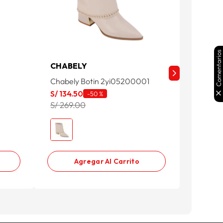
Comentarios
CHABELY
ESSEN
Chabely Botin 2yi05200001
Botines
Sabriye
S/
134
.
50
-
50 %
S/
79
.
9
S/ 269.00
S/ 219.
Agregar Al Carrito