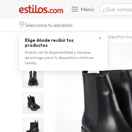
¿Qué vamos a b
Menú
TÉRMINOS M
Selecciona tu ubicación
celulare
1
.
calzado y zapatillas
zapatos
zapatos mu
✕
Elige dónde recibir tus
zapatill
2
.
productos
zapatill
3
.
Podrás ver la disponibilidad y tiempos
de entrega para tu despacho o retiro en
moda
4
.
tienda.
zapatilla
5
.
tv
6
.
laptop
7
.
terrex
8
.
lavador
9
.
spider
10
.