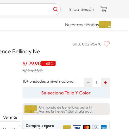
Inicia Sesión
Nuestras tiendas
SKU
:
002195470
ence Bellinay Ne
S/
79
.
90
-
68 %
S/ 249.90
10+ unidades a nivel nacional
－
＋
Selecciona Talla Y Color
¡Un mundo de beneficios para ti!
¿Aún no la tienes?
¡Solicítala aquí!
Ver más
Compra segura