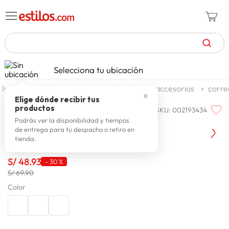
TÉRMINOS MÁS BUSCADOS
Selecciona tu ubicación
zapatillas mujer
1
.
moda y accesorios
hombre
accesorios
corre
✕
celulares
2
.
Elige dónde recibir tus
productos
SKU
:
002193434
ESSENCE
zapatillas hombre
3
.
Correa Hombre Essence Cosme
Podrás ver la disponibilidad y tiempos
de entrega para tu despacho o retiro en
zapatillas
4
.
tienda.
moda
5
.
S/
48
.
93
-
30 %
tv
6
.
S/ 69.90
spiderman
Color
7
.
laptop
8
.
terrex
9
.