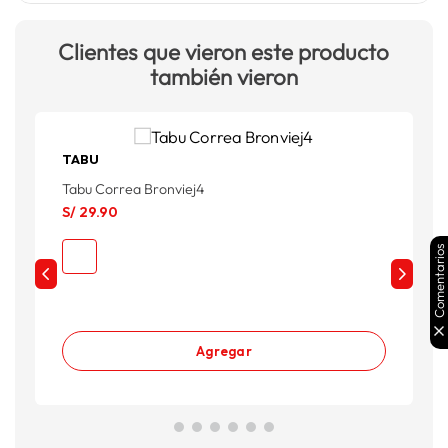
Clientes que vieron este producto
también vieron
TABU
Tabu Correa Bronviej4
T
S/
29
.
90
S
Comentarios
Agregar