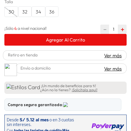
Talla
lavadora
10
.
30
32
34
36
4
－
＋
¡Sólo
a nivel nacional!
Agregar Al Carrito
Retiro en tienda
Ver más
Envío a domicilio
Ver más
¡Un mundo de beneficios para ti!
¿Aún no la tienes?
¡Solicítala aquí!
Compra segura garantizada: