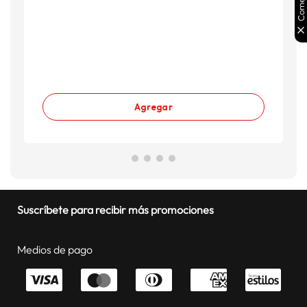
S
S
S
Agregar
Suscríbete para recibir más promociones
Medios de pago