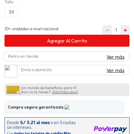
Talla
lavadora
10
.
39
10+ unidades a nivel nacional
－
＋
Agregar Al Carrito
Retiro en tienda
Ver más
Envío a domicilio
Ver más
¡Un mundo de beneficios para ti!
¿Aún no la tienes?
¡Solicítala aquí!
Compra segura garantizada: