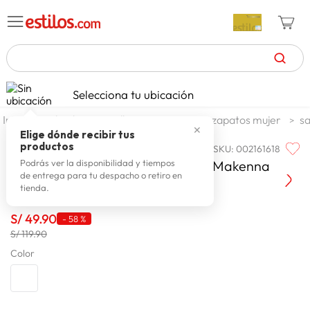
TÉRMINOS MÁS BUSCADOS
Selecciona tu ubicación
zapatillas mujer
1
.
calzado y zapatillas
zapatos
zapatos mujer
sa
✕
celulares
2
.
Elige dónde recibir tus
productos
SKU
:
002161618
ESSENCE
zapatillas hombre
3
.
Sandalias Confort Mujer Essence Makenna
Podrás ver la disponibilidad y tiempos
de entrega para tu despacho o retiro en
moda
4
.
tienda.
zapatillas
5
.
S/
49
.
90
-
58 %
tv
6
.
S/ 119.90
laptop
Color
7
.
terrex
8
.
spiderman
9
.