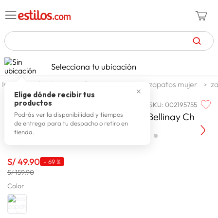
TÉRMINOS MÁS BUSCADOS
Selecciona tu ubicación
celulares
1
.
calzado y zapatillas
zapatos
zapatos mujer
za
✕
zapatillas mujer
2
.
Elige dónde recibir tus
productos
SKU
:
002195755
ESSENCE
zapatillas hombre
3
.
Zapatos Casuales Mujer Essence Bellinay Ch
Podrás ver la disponibilidad y tiempos
de entrega para tu despacho o retiro en
moda
4
.
tienda.
zapatillas
5
.
tv
S/
49
.
90
6
.
-
69 %
S/ 159.90
laptop
7
.
Color
terrex
8
.
cocina
9
.