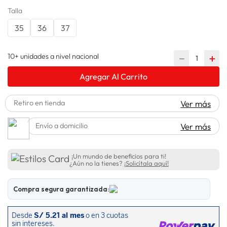
Talla
lavadora
10
.
35
36
37
10+ unidades a nivel nacional
－
＋
Agregar Al Carrito
Retiro en tienda
Ver más
Envío a domicilio
Ver más
¡Un mundo de beneficios para ti!
¿Aún no la tienes?
¡Solicítala aquí!
Compra segura garantizada: