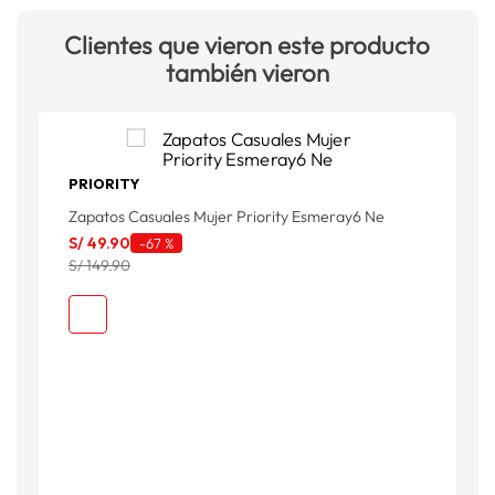
Clientes que vieron este producto
también vieron
PRIORITY
Zapatos Casuales Mujer Priority Esmeray6 Ne
C
S
S/
49
.
90
-
67 %
S/ 149.90