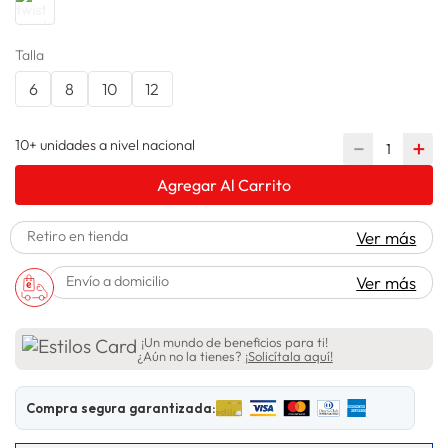
lavadora
10
.
Talla
6
8
10
12
10+ unidades a nivel nacional
－
＋
Agregar Al Carrito
Retiro en tienda
Ver más
Envío a domicilio
Ver más
¡Un mundo de beneficios para ti!
¿Aún no la tienes?
¡Solicítala aquí!
Compra segura garantizada: