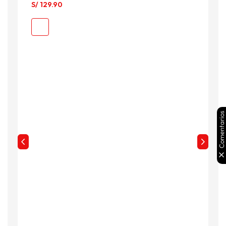
S/
129
.
90
S
Comentarios