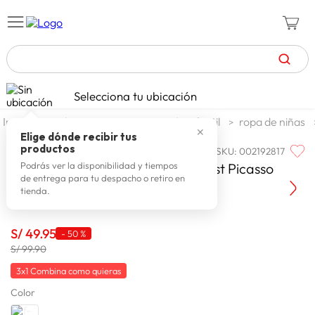
TÉRMINOS MÁS BUSCADOS
Selecciona tu ubicación
celulares
1
.
moda y accesorios
moda infantil
ropa de niñas
✕
zapatillas mujer
2
.
Elige dónde recibir tus
productos
SKU
:
002192817
F. TWIST
zapatillas hombre
3
.
Camisa Manga Larga Niño F. Twist Picasso
Podrás ver la disponibilidad y tiempos
de entrega para tu despacho o retiro en
moda
4
.
tienda.
zapatillas
5
.
tv
S/
49
.
95
6
.
-
50 %
S/ 99.90
laptop
7
.
3x1 Combina como quieras
terrex
8
.
Color
cocina
9
.