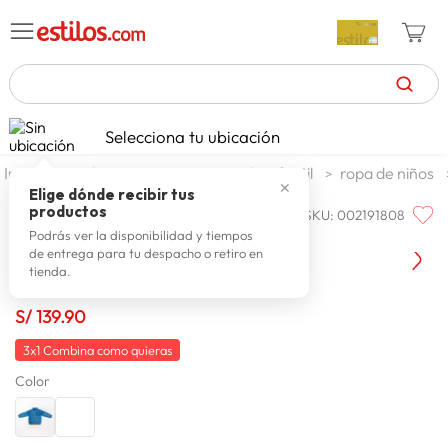
TÉRMINOS MÁS BUSCADOS
Selecciona tu ubicación
zapatillas mujer
1
.
moda y accesorios
moda infantil
ropa de niños
✕
celulares
2
.
Elige dónde recibir tus
productos
SKU
:
002191808
F. TWIST
zapatillas hombre
3
.
Casaca Niño F. Twist Hajime
Podrás ver la disponibilidad y tiempos
de entrega para tu despacho o retiro en
zapatillas
4
.
tienda.
moda
5
.
S/
139
.
90
tv
6
.
3x1 Combina como quieras
spiderman
7
.
Color
laptop
8
.
terrex
9
.