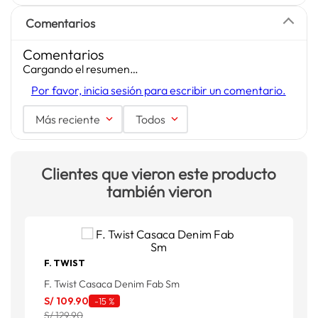
Comentarios
Comentarios
Cargando el resumen…
Por favor, inicia sesión para escribir un comentario.
Más reciente
Todos
Clientes que vieron este producto
también vieron
F. TWIST
F
F. Twist Casaca Denim Fab Sm
F
S/
109
.
90
S
-
15 %
S/ 129.90
S