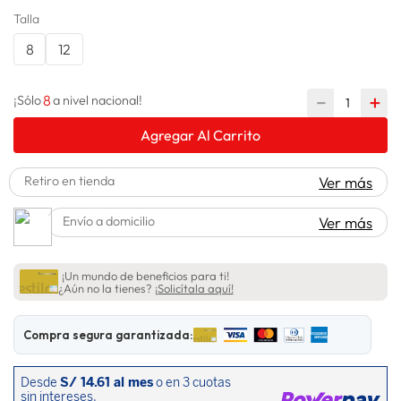
Talla
lavadora
10
.
8
12
8
－
＋
¡Sólo
a nivel nacional!
Agregar Al Carrito
Retiro en tienda
Ver más
Envío a domicilio
Ver más
¡Un mundo de beneficios para ti!
¿Aún no la tienes?
¡Solicítala aquí!
Compra segura garantizada: