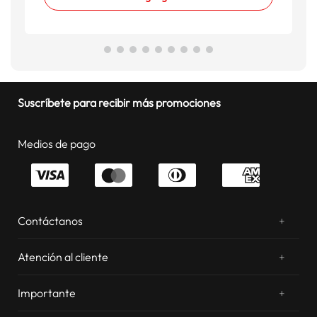
Suscríbete para recibir más promociones
Medios de pago
Contáctanos
+
¿Chateamos? Whatsapp
atentos a tus consultas
Atención al cliente
+
Email: sac.virtual@estilos.com.pe
Zonas de despacho
sac.virtual@estilos.com.pe
Importante
+
Cambios y devoluciones
Nosotros
Llámanos al 054 604 600