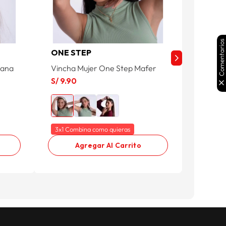
Comentarios
ONE STEP
ONE S
xana
Vincha Mujer One Step Mafer
Vincha
S/
9
.
90
S/
9
.
90
3x1 Combina como quieras
3x1 Com
Agregar Al Carrito