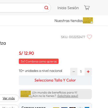
Inicia Sesión
Nuestras tiendas
SKU
:
002232477
tza
S/
12
.
90
3x1 Combina como quieras
10+ unidades a nivel nacional
－
＋
Selecciona Talla Y Color
¡Un mundo de beneficios para ti!
¿Aún no la tienes?
¡Solicítala aquí!
Ver más
Compra segura