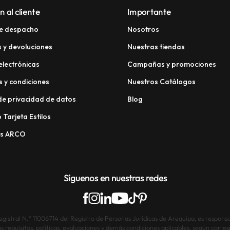
n al cliente
Importante
e despacho
Nosotros
 y devoluciones
Nuestras tiendas
electrónicas
Campañas y promociones
 y condiciones
Nuestros Catálogos
 de privacidad de datos
Blog
 Tarjeta Estilos
os ARCO
Síguenos en nuestras redes
istral N.° 11006714 del Registro de Personas Jurídicas de Arequipa, es responsab
os requisitos, políticas, evaluaciones y demás condiciones aplicables, según corre