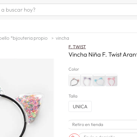
uscar hoy?
ÁS BUSCADOS
s
ello *bijouteria propio
vincha
as mujer
F. TWIST
as hombre
Vincha Niña F. Twist Aran
Color
s
Talla
UNICA
a
Retiro en tienda
man