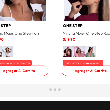
 STEP
ONE STEP
a Mujer One Step Illari
Vincha Mujer One Step Ro
90
S/
9
.
90
Combina como quieras
3x1 Combina como quieras
Agregar Al Carrito
Agregar Al Carrito