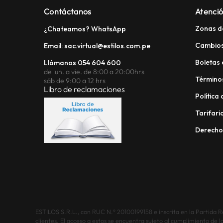
Contáctanos
Atenció
Zonas d
¿Chateamos? WhatsApp
Cambios
Email: sac.virtual@estilos.com.pe
Boletas 
Llámanos 054 604 600
de lun. a vie. de 8:00 a 20:00hrs
Términos
sáb de 9:00 a 12 hrs
Libro de reclamaciones
Política
Tarifario
Derech
ESTILOS S.R.L., con RUC N.° 20100199158 e inscrita en la Partida Reg
clientes. El acceso a estos se encuentra sujeto al cumplimiento de l