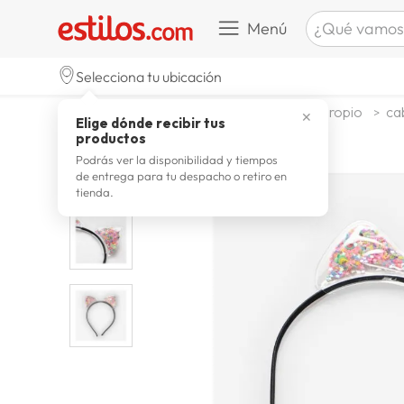
¿Qué vamos a b
Menú
TÉRMINOS M
Selecciona tu ubicación
celulare
1
.
textil
accesorios
bijouteria propio
cab
✕
Elige dónde recibir tus
zapatill
2
.
productos
zapatill
3
.
Podrás ver la disponibilidad y tiempos
de entrega para tu despacho o retiro en
moda
4
.
tienda.
zapatilla
5
.
tv
6
.
laptop
7
.
terrex
8
.
lavador
9
.
spider
10
.