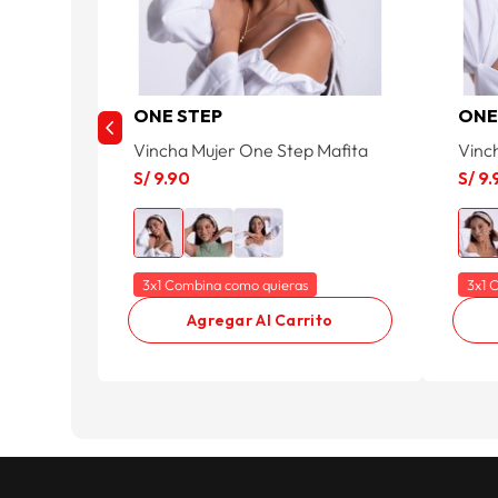
ONE STEP
ONE
Vincha Mujer One Step Mafita
Vinch
S/
9
.
90
S/
9
.
3x1 Combina como quieras
3x1 
Agregar Al Carrito