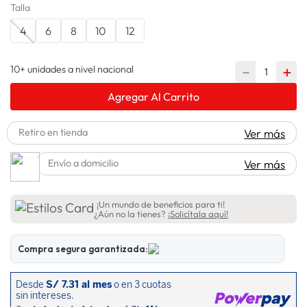
Talla
lavadora
10
.
4
6
8
10
12
10+ unidades a nivel nacional
－
＋
Agregar Al Carrito
Retiro en tienda
Ver más
Envío a domicilio
Ver más
¡Un mundo de beneficios para ti!
¿Aún no la tienes?
¡Solicítala aquí!
Compra segura garantizada: