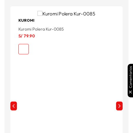
KUROMI
F
Kuromi Polera Kur-0085
F
S/
79
.
90
S
S
Comentarios