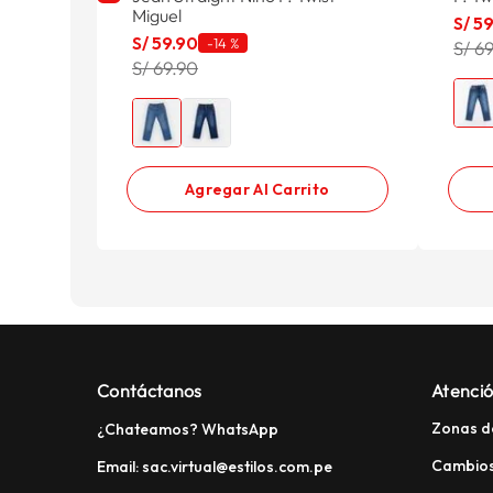
Miguel
S/
5
S/
59
.
90
-
14 %
S/ 6
S/ 69.90
Agregar Al Carrito
Contáctanos
Atenció
Zonas d
¿Chateamos? WhatsApp
Cambios
Email: sac.virtual@estilos.com.pe