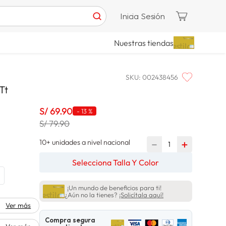
Inicia Sesión
Nuestras tiendas
SKU
:
002438456
Tt
S/
69
.
90
-
13 %
S/ 79.90
10+ unidades a nivel nacional
－
＋
Selecciona Talla Y Color
¡Un mundo de beneficios para ti!
¿Aún no la tienes?
¡Solicítala aquí!
Ver más
Compra segura