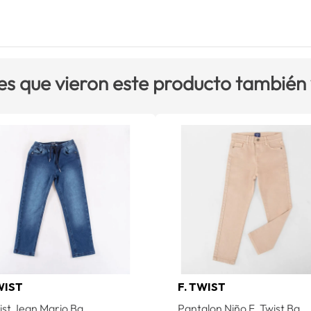
es que vieron este producto también
WIST
F. TWIST
ist Jean Mario Ba
Pantalon Niño F. Twist Ba