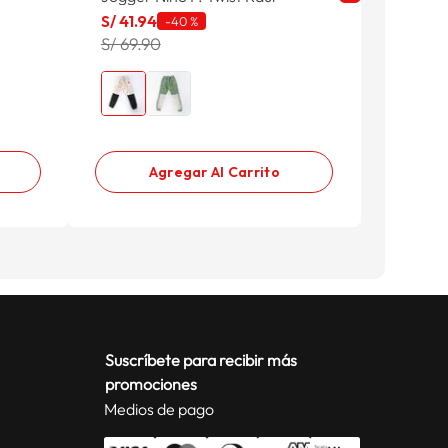
S/
41
.
94
S/
59
.
9
-
40 %
S/ 69.90
S/ 99.9
Agregar Al Carrito
Suscríbete para recibir más
promociones
Medios de pago