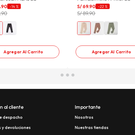
9
.
90
S/
69
.
90
-
14 %
-
22 %
9.90
S/ 89.90
Agregar Al Carrito
Agregar Al Carrito
n al cliente
Importante
e despacho
Nosotros
 y devoluciones
Nuestras tiendas