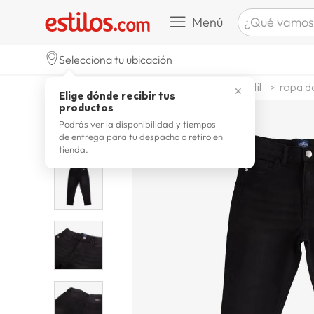
¿Qué vamos a b
Menú
TÉRMINOS M
Selecciona tu ubicación
zapatill
1
.
moda y accesorios
moda infantil
ropa d
✕
Elige dónde recibir tus
celulare
2
.
productos
zapatill
3
.
Podrás ver la disponibilidad y tiempos
de entrega para tu despacho o retiro en
moda
4
.
tienda.
zapatilla
5
.
tv
6
.
laptop
7
.
terrex
8
.
spider
9
.
lavador
10
.