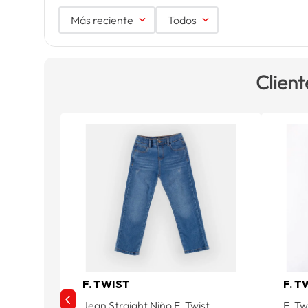
Más reciente
Todos
Client
F. TWIST
F. T
Jean Straight Niño F. Twist
F. Tw