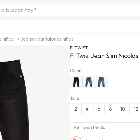
uscar hoy?
ÁS BUSCADOS
as mujer
e niños
jeans y pantalones niños
s
F. TWIST
as hombre
F. Twist Jean Slim Nicolas 
Color
s
Talla
2
4
6
8
10
12
man
Retiro en tienda
a