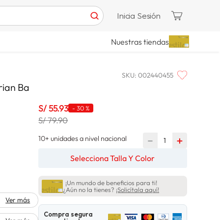
Inicia Sesión
Nuestras tiendas
SKU
:
002440455
rian Ba
S/
55
.
93
-
30 %
S/ 79.90
10+ unidades a nivel nacional
－
＋
Selecciona Talla Y Color
¡Un mundo de beneficios para ti!
¿Aún no la tienes?
¡Solicítala aquí!
Ver más
Compra segura