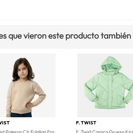
es que vieron este producto también
WIST
F. TWIST
ist Poleron C/r Eulaliaa Fra
F. Twist Casaca Gruesa Kir