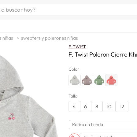
uscar hoy?
ÁS BUSCADOS
as mujer
e niñas
sweaters y polerones niñas
s
F. TWIST
as hombre
F. Twist Poleron Cierre Kh
Color
s
Talla
4
6
8
10
12
man
Retiro en tienda
a