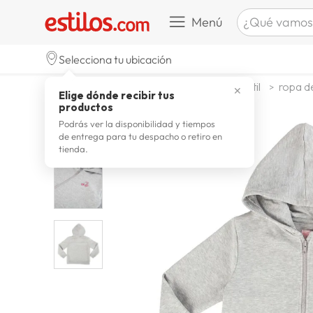
¿Qué vamos a b
Menú
TÉRMINOS M
Selecciona tu ubicación
zapatill
1
.
moda y accesorios
moda infantil
ropa d
✕
Elige dónde recibir tus
celulare
2
.
productos
zapatill
3
.
Podrás ver la disponibilidad y tiempos
de entrega para tu despacho o retiro en
moda
4
.
tienda.
zapatilla
5
.
tv
6
.
terrex
7
.
laptop
8
.
spider
9
.
lavador
10
.