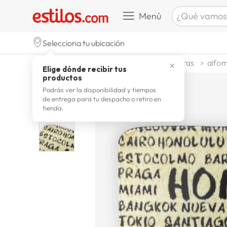
¿Qué vamos a b
Menú
TÉRMINOS M
Selecciona tu ubicación
zapatill
1
.
decohogar decoracion
alfombras
alfom
✕
Elige dónde recibir tus
celulare
2
.
productos
zapatill
3
.
Podrás ver la disponibilidad y tiempos
de entrega para tu despacho o retiro en
moda
4
.
tienda.
zapatilla
5
.
tv
6
.
laptop
7
.
terrex
8
.
spider
9
.
lavador
10
.