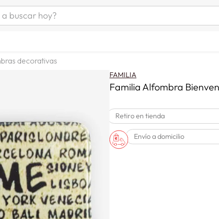
uscar hoy?
ÁS BUSCADOS
as mujer
bras decorativas
s
FAMILIA
as hombre
Familia Alfombra Bienv
Retiro en tienda
s
Envío a domicilio
man
a