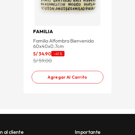
FAMILIA
Familia Alfombra Bienvenida
60x40x0.7cm
S/
34
.
90
-
41 %
S/ 59.00
Agregar Al Carrito
n al cliente
Importante