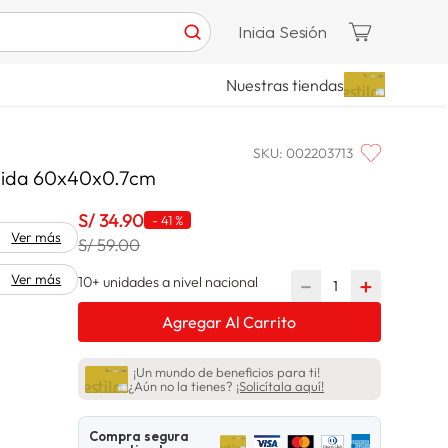
Inicia Sesión
Nuestras tiendas
SKU
:
002203713
enida 60x40x0.7cm
S/
34
.
90
-
41 %
Ver más
S/ 59.00
Ver más
10+ unidades a nivel nacional
－
＋
Agregar Al Carrito
¡Un mundo de beneficios para ti!
¿Aún no la tienes?
¡Solicítala aquí!
Compra segura