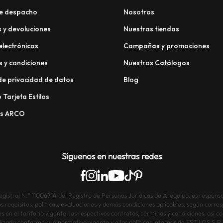
e despacho
Nosotros
 y devoluciones
Nuestras tiendas
electrónicas
Campañas y promociones
 y condiciones
Nuestros Catálogos
 de privacidad de datos
Blog
 Tarjeta Estilos
os ARCO
Síguenos en nuestras redes
istral N.° 11006714 del Registro de Personas Jurídicas de Arequipa, es responsab
os requisitos, políticas, evaluaciones y demás condiciones aplicables, según corre
s en el tarifario vigente, los respectivos contratos, términos y condiciones, así
lizada conforme a la normativa vigente y a las políticas internas de ESTILOS S.R.