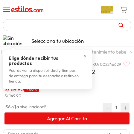
TÉRMINOS MÁS BUSCADOS
Selecciona tu ubicación
celulares
1
.
mundo bebe
andadores y entretenimiento bebe
✕
zapatillas mujer
2
.
Elige dónde recibir tus
productos
SKU
:
002246629
FAMILIA
zapatillas hombre
3
.
Familia Andador Rosado 3480052
Podrás ver la disponibilidad y tiempos
de entrega para tu despacho o retiro en
moda
4
.
tienda.
zapatillas
S/
59
.
90
5
.
-
60 %
S/ 149.90
tv
6
.
1
－
＋
¡Sólo
a nivel nacional!
laptop
7
.
Agregar Al Carrito
terrex
8
.
cocina
9
.
Retiro en tienda