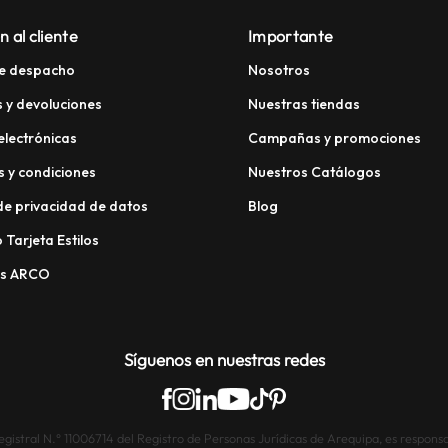
n al cliente
Importante
e despacho
Nosotros
 y devoluciones
Nuestras tiendas
electrónicas
Campañas y promociones
 y condiciones
Nuestros Catálogos
 de privacidad de datos
Blog
 Tarjeta Estilos
os ARCO
Síguenos en nuestras redes
istral N.° 11006714 del Registro de Personas Jurídicas de Arequipa, es responsab