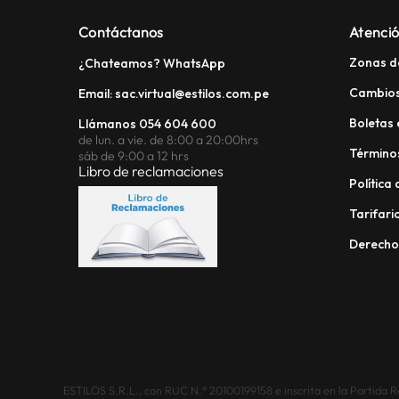
Contáctanos
Atenció
Zonas d
¿Chateamos? WhatsApp
Cambios
Email: sac.virtual@estilos.com.pe
Boletas 
Llámanos 054 604 600
de lun. a vie. de 8:00 a 20:00hrs
Términos
sáb de 9:00 a 12 hrs
Libro de reclamaciones
Política
Tarifario
Derech
ESTILOS S.R.L., con RUC N.° 20100199158 e inscrita en la Partida Reg