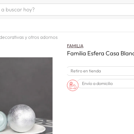
uscar hoy?
ÁS BUSCADOS
as mujer
 decorativas y otros adornos
s
FAMILIA
as hombre
Familia Esfera Casa Bla
Retiro en tienda
s
Envío a domicilio
man
a