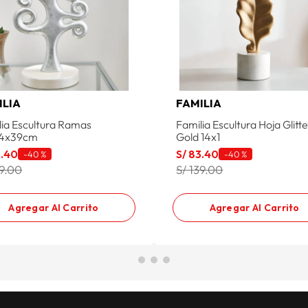
ILIA
FAMILIA
lia Escultura Ramas
Familia Escultura Hoja Glitt
14x39cm
Gold 14x1
5
.
40
S/
83
.
40
-
40 %
-
40 %
59.00
S/ 139.00
Agregar Al Carrito
Agregar Al Carrito