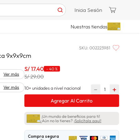
Inicia Sesión
Nuestras tiendas
SKU
:
002223981
nca 9x9x9cm
S/
17
.
40
-
40 %
Ver más
S/ 29.00
Ver más
10+ unidades a nivel nacional
－
＋
Agregar Al Carrito
¡Un mundo de beneficios para ti!
¿Aún no la tienes?
¡Solicítala aquí!
Compra segura