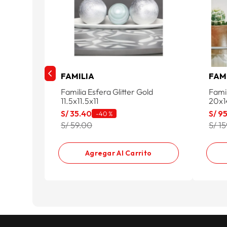
FAMILIA
FAM
Familia Esfera Glitter Gold
Fami
11.5x11.5x11
20x
S/
35
.
40
S/
9
-
40 %
S/ 59.00
S/ 1
Agregar Al Carrito