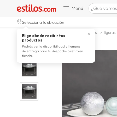
¿Qué vamos a b
Menú
TÉRMINOS M
Selecciona tu ubicación
zapatill
1
.
decohogar decoracion
adornos
figuras
✕
Elige dónde recibir tus
celulare
2
.
productos
zapatill
3
.
Podrás ver la disponibilidad y tiempos
de entrega para tu despacho o retiro en
moda
4
.
tienda.
zapatilla
5
.
tv
6
.
laptop
7
.
terrex
8
.
spider
9
.
lavador
10
.