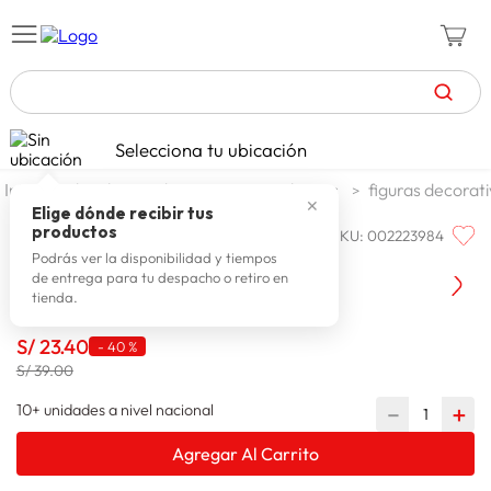
TÉRMINOS MÁS BUSCADOS
Selecciona tu ubicación
celulares
1
.
decohogar decoracion
adornos
figuras decorat
✕
zapatillas mujer
2
.
Elige dónde recibir tus
productos
SKU
:
002223984
FAMILIA
zapatillas hombre
3
.
Familia Esfera Madres 11x11x11cm
Podrás ver la disponibilidad y tiempos
de entrega para tu despacho o retiro en
moda
4
.
tienda.
zapatillas
5
.
S/
23
.
40
-
40 %
tv
6
.
S/ 39.00
laptop
7
.
10+ unidades a nivel nacional
－
＋
terrex
8
.
Agregar Al Carrito
lavadora
9
.