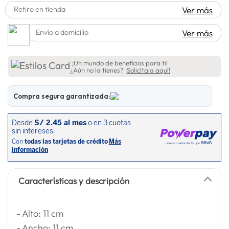
Retiro en tienda
Ver más
spiderman
10
.
Envío a domicilio
Ver más
¡Un mundo de beneficios para ti!
¿Aún no la tienes?
¡Solicítala aquí!
Compra segura garantizada:
Características y descripción
- Alto: 11 cm
- Ancho: 11 cm