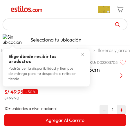
TÉRMINOS MÁS BUSCADOS
Selecciona tu ubicación
zapatillas mujer
1
.
decohogar decoracion
adornos
floreros y jarro
✕
celulares
2
.
Elige dónde recibir tus
productos
SKU
:
002203705
FAMILIA
zapatillas hombre
3
.
Familia Jarron Ceramico 8x8x20.5cm
Podrás ver la disponibilidad y tiempos
de entrega para tu despacho o retiro en
moda
4
.
tienda.
zapatillas
5
.
S/
49
.
95
-
50 %
tv
6
.
S/ 99.90
laptop
7
.
10+ unidades a nivel nacional
－
＋
terrex
8
.
Agregar Al Carrito
spiderman
9
.