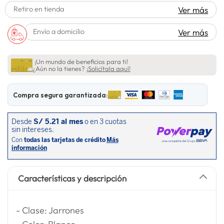
Retiro en tienda
Ver más
lavadora
10
.
Envío a domicilio
Ver más
¡Un mundo de beneficios para ti!
¿Aún no la tienes?
¡Solicítala aquí!
Compra segura garantizada:
Características y descripción
- Clase: Jarrones