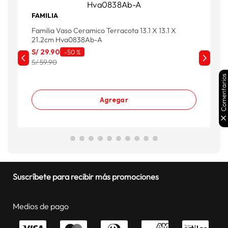
FAMILIA
F
Familia Vaso Ceramico Terracota 13.1 X 13.1 X
F
21.2cm Hva0838Ab-A
S/
29
.
90
S
-
50 %
S/ 59.90
S
Comentarios
Agregar
Suscríbete para recibir más promociones
Medios de pago