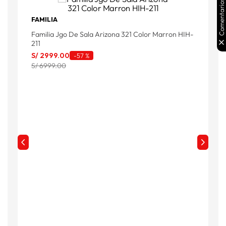
Comentarios
FAMILIA
F
Familia Jgo De Sala Arizona 321 Color Marron HIH-
F
211
S
S/
2999
.
00
-
57 %
S
S/ 6999.00