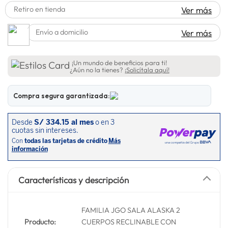
Retiro en tienda
Ver más
spiderman
10
.
Envío a domicilio
Ver más
¡Un mundo de beneficios para ti!
¿Aún no la tienes?
¡Solicítala aquí!
Compra segura garantizada:
Características y descripción
FAMILIA JGO SALA ALASKA 2
Producto:
CUERPOS RECLINABLE CON