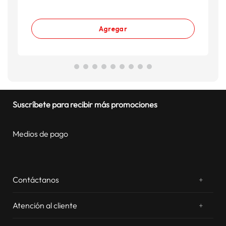
Agregar
Suscríbete para recibir más promociones
Medios de pago
Contáctanos
+
¿Chateamos? Whatsapp
atentos a tus consultas
Atención al cliente
+
Email: sac.virtual@estilos.com.pe
Zonas de despacho
sac.virtual@estilos.com.pe