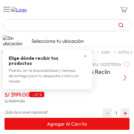
TÉRMINOS MÁS BUSCADOS
Selecciona tu ubicación
celulares
1
.
muebles y organizacion
muebles
sala
sofas y 
✕
zapatillas mujer
2
.
Elige dónde recibir tus
productos
SKU
:
002375304
FAMILIA
zapatillas hombre
3
.
Familia Jgo Sala Alaska 2 Cuerpos Reclin
Podrás ver la disponibilidad y tiempos
de entrega para tu despacho o retiro en
moda
4
.
tienda.
zapatillas
5
.
S/
3199
.
00
-
47 %
tv
6
.
S/ 5999.00
laptop
7
.
4
－
＋
¡Sólo
a nivel nacional!
terrex
8
.
Agregar Al Carrito
lavadora
9
.