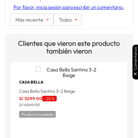
Por favor, inicia sesión para escribir un comentario.
Más reciente
Todos
Clientes que vieron este producto
también vieron
Comentarios
CASA BELLA
Casa Bella Santino 3-2 Beige
C
S/
3299
.
00
S
-
22 %
S/ 4249.00
S
Producto a pedido