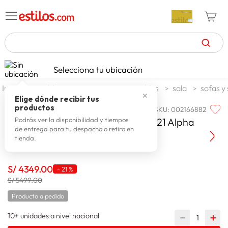
TÉRMINOS MÁS BUSCADOS
Selecciona tu ubicación
zapatillas mujer
1
.
muebles y organizacion
muebles
sala
sofas y 
✕
celulares
2
.
Elige dónde recibir tus
productos
SKU
:
002166882
FAMILIA
zapatillas hombre
3
.
Familia Juego De Sala Hamilton 321 Alpha
Podrás ver la disponibilidad y tiempos
de entrega para tu despacho o retiro en
moda
4
.
tienda.
zapatillas
5
.
tv
S/
4349
.
00
6
.
-
21 %
S/ 5499.00
terrex
7
.
Producto a pedido
laptop
8
.
10+ unidades a nivel nacional
－
＋
spiderman
9
.