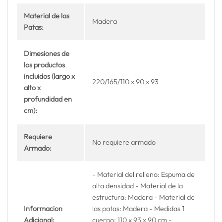
Material de las
Madera
Patas:
Dimesiones de
los productos
incluidos (largo x
220/165/110 x 90 x 93
alto x
profundidad en
cm):
Requiere
No requiere armado
Armado:
- Material del relleno: Espuma de
alta densidad - Material de la
estructura: Madera - Material de
Informacion
las patas: Madera - Medidas 1
Adicional:
cuerpo: 110 x 93 x 90 cm -