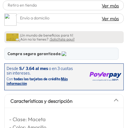
Retiro en tienda
Ver más
lavadora
10
.
Envío a domicilio
Ver más
¡Un mundo de beneficios para ti!
¿Aún no la tienes?
¡Solicítala aquí!
Compra segura garantizada:
Características y descripción
- Clase: Maceta
- Color: Amarillo