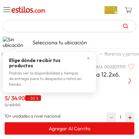
TÉRMINOS MÁS BUSCADOS
Selecciona tu ubicación
zapatillas mujer
1
.
decohogar decoracion
adornos
floreros y jarro
✕
celulares
2
.
Elige dónde recibir tus
productos
SKU
:
002203701
FAMILIA
zapatillas hombre
3
.
Familia Maceta Decorativa Alpaca 12.2x6.
Podrás ver la disponibilidad y tiempos
de entrega para tu despacho o retiro en
moda
4
.
tienda.
zapatillas
5
.
S/
34
.
90
-
50 %
tv
6
.
S/ 69.90
laptop
7
.
10+ unidades a nivel nacional
－
＋
terrex
8
.
Agregar Al Carrito
spiderman
9
.