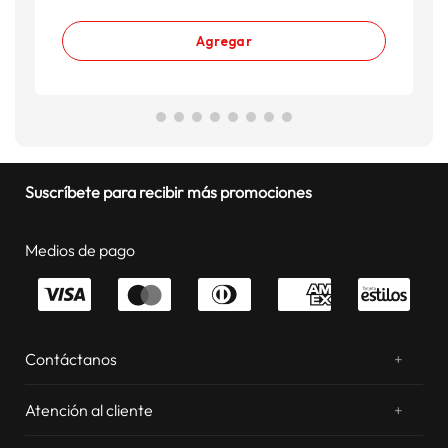
Agregar
Suscríbete para recibir más promociones
Medios de pago
Contáctanos
+
¿Chateamos? Whatsapp
atentos a tus consultas
Atención al cliente
+
Email: sac.virtual@estilos.com.pe
Zonas de despacho