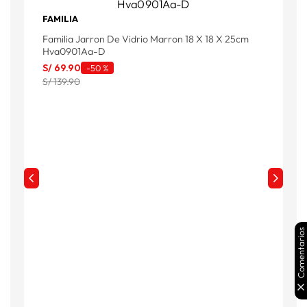
FAMILIA
F
Familia Jarron De Vidrio Marron 18 X 18 X 25cm
F
Hva0901Aa-D
S/
69
.
90
S
-
50 %
S/ 139.90
S
Comentarios