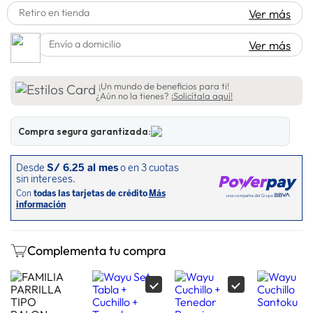
Retiro en tienda
Ver más
spiderman
10
.
Envío a domicilio
Ver más
¡Un mundo de beneficios para ti!
¿Aún no la tienes?
¡Solicítala aquí!
Compra segura garantizada:
Complementa tu compra