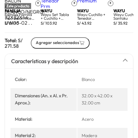
+
+
+
Este producto
FAMILIA
WAYU
WAYU
WAYU
Familia Parrilla
Wayu Set Tabla
Wayu Cuchillo +
Wayu Cuchill
Tipo Balon Acero
+ Cuchillo +
Tenedor
Santoku
Blanco
Tenedor Prm
Premium
S/
59.90
S/
103.92
S/
43.92
S/
35.92
Total:
S/
Agregar seleccionados
271.58
Características y descripción
Color:
Blanco
Dimensiones (An. x Al. x Pr.
32.00 x 42.00 x
Aprox.):
32.00 cm
Material:
Acero
Material 2:
Madera