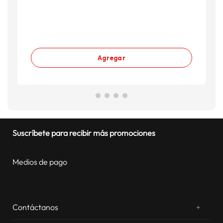
S
S
Agregar
Suscríbete para recibir más promociones
Medios de pago
Contáctanos
+
¿Chateamos? Whatsapp