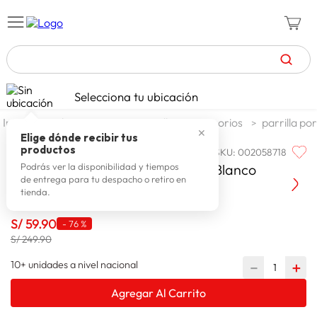
TÉRMINOS MÁS BUSCADOS
Selecciona tu ubicación
celulares
1
.
jardin y terraza
parrillas y accesorios
parrilla por
✕
zapatillas mujer
2
.
Elige dónde recibir tus
productos
SKU
:
002058718
FAMILIA
zapatillas hombre
3
.
Familia Parrilla Tipo Balon Acero Blanco
Podrás ver la disponibilidad y tiempos
de entrega para tu despacho o retiro en
moda
4
.
tienda.
zapatillas
5
.
S/
59
.
90
-
76 %
tv
6
.
S/ 249.90
laptop
7
.
10+ unidades a nivel nacional
－
＋
terrex
8
.
Agregar Al Carrito
lavadora
9
.