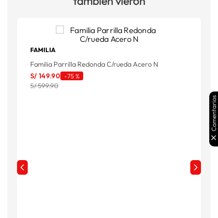
también vieron
FAMILIA
Familia Parrilla Redonda C/rueda Acero N
S/
149
.
90
-
75 %
S/ 599.90
Comentarios
M