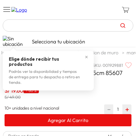
TÉRMINOS MÁS BUSCADOS
Selecciona tu ubicación
zapatillas mujer
1
.
decohogar decoracion
decoracion de muro
marc
✕
celulares
2
.
Elige dónde recibir tus
productos
SKU
:
001929881
FAMILIA
zapatillas hombre
3
.
Familia Portaretrato Mason 20x25cm 85607
Podrás ver la disponibilidad y tiempos
de entrega para tu despacho o retiro en
moda
4
.
tienda.
zapatillas
S/
19
.
60
5
.
-
60 %
S/ 49.00
tv
6
.
10+ unidades a nivel nacional
－
＋
terrex
7
.
Agregar Al Carrito
laptop
8
.
spiderman
9
.
Retiro en tienda