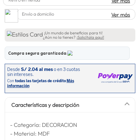
Ver más
lavadora
10
.
Envío a domicilio
Ver más
¡Un mundo de beneficios para ti!
¿Aún no la tienes?
¡Solicítala aquí!
Compra segura garantizada:
Características y descripción
- Categoría: DECORACION
- Material: MDF