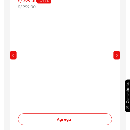
S/
399
.
00
S
-
60 %
S/ 999.00
S
Comentarios
Agregar