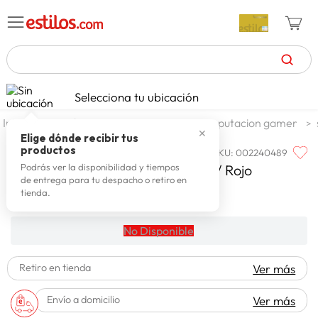
TÉRMINOS MÁS BUSCADOS
Selecciona tu ubicación
celulares
1
.
tecnologia
zona gamer
computacion gamer
✕
zapatillas mujer
2
.
Elige dónde recibir tus
productos
SKU
:
002240489
FAMILIA
zapatillas hombre
3
.
Familia Silla Gamer Austin Negro / Rojo
Podrás ver la disponibilidad y tiempos
de entrega para tu despacho o retiro en
moda
4
.
tienda.
zapatillas
5
.
No Disponible
tv
6
.
laptop
7
.
Retiro en tienda
Ver más
terrex
8
.
Envío a domicilio
Ver más
cocina
9
.