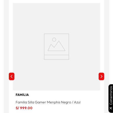
Comentarios
FAMILIA
F
Familia Silla Gamer Menphis Negro / Azul
F
S/
999
.
00
S