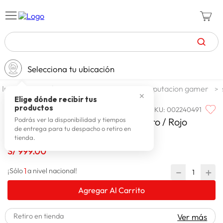
TÉRMINOS MÁS BUSCADOS
Selecciona tu ubicación
zapatillas mujer
1
.
tecnologia
zona gamer
computacion gamer
celulares
2
.
✕
Elige dónde recibir tus
productos
SKU
:
002240491
FAMILIA
zapatillas hombre
3
.
Familia Silla Gamer Menphis Negro / Rojo
Podrás ver la disponibilidad y tiempos
de entrega para tu despacho o retiro en
moda
4
.
tienda.
zapatillas
5
.
S/
999
.
00
tv
6
.
1
－
＋
¡Sólo
a nivel nacional!
laptop
7
.
Agregar Al Carrito
terrex
8
.
Retiro en tienda
Ver más
spiderman
9
.