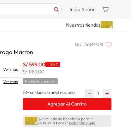
Inicia Sesión
Nuestras tiendas
SKU
:
002155931
 Praga Marron
S/
599
.
00
-
50 %
Ver más
S/ 1189.00
Producto a pedido
Ver más
10+ unidades a nivel nacional
－
＋
Agregar Al Carrito
¡Un mundo de beneficios para ti!
¿Aún no la tienes?
¡Solicítala aquí!