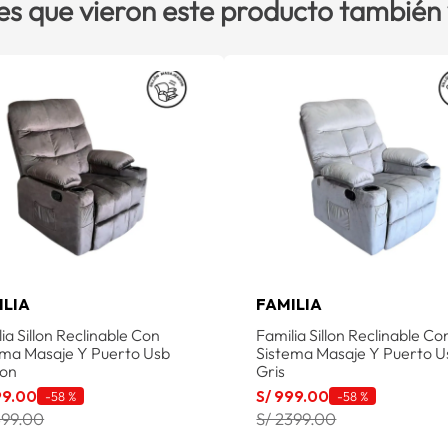
es que vieron este producto también
ILIA
FAMILIA
ia Sillon Reclinable Con
Familia Sillon Reclinable Co
ema Masaje Y Puerto Usb
Sistema Masaje Y Puerto U
on
Gris
99
.
00
S/
999
.
00
-
58 %
-
58 %
399.00
S/ 2399.00