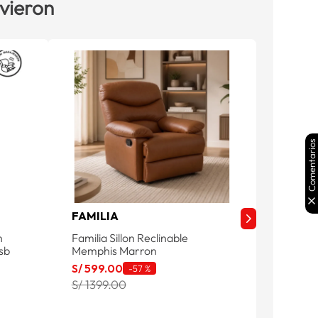
 vieron
Comentarios
FAMILIA
FAMIL
n
Familia Sillon Reclinable
Familia 
sb
Memphis Marron
Marron
S/
599
.
00
S/
599
.
-
57 %
S/ 1399.00
S/ 1189
Product