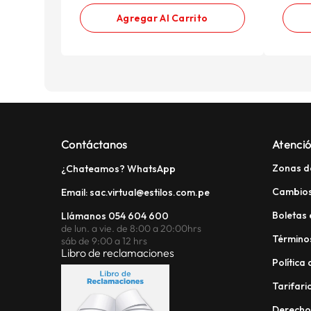
Agregar Al Carrito
Contáctanos
Atenció
Zonas d
¿Chateamos? WhatsApp
Cambios
Email: sac.virtual@estilos.com.pe
Boletas 
Llámanos 054 604 600
de lun. a vie. de 8:00 a 20:00hrs
Términos
sáb de 9:00 a 12 hrs
Libro de reclamaciones
Política
Tarifario
Derech