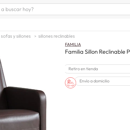
uscar hoy?
ÁS BUSCADOS
s
sofas y sillones
sillones reclinables
as mujer
FAMILIA
as hombre
Familia Sillon Reclinable
Retiro en tienda
s
Envío a domicilio
a