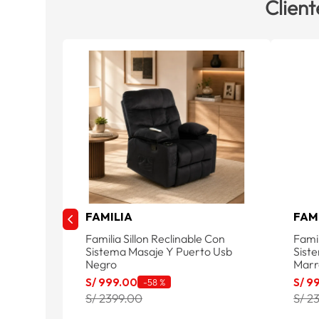
Client
FAMILIA
FAM
Familia Sillon Reclinable Con
Famil
Sistema Masaje Y Puerto Usb
Sist
Negro
Marr
S/
999
.
00
S/
9
-
58 %
S/ 2399.00
S/ 2