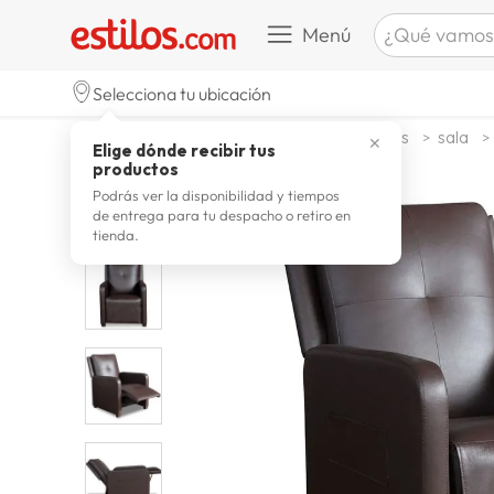
¿Qué vamos a b
Menú
TÉRMINOS M
Selecciona tu ubicación
celulare
1
.
muebles y organizacion
muebles
sala
✕
Elige dónde recibir tus
zapatill
2
.
productos
zapatill
3
.
Podrás ver la disponibilidad y tiempos
de entrega para tu despacho o retiro en
moda
4
.
tienda.
zapatilla
5
.
tv
6
.
laptop
7
.
terrex
8
.
cocina
9
.
lavador
10
.