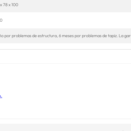
x 78 x 100
.0
ño por problemas de estructura, 6 meses por problemas de tapiz. La ga
o.