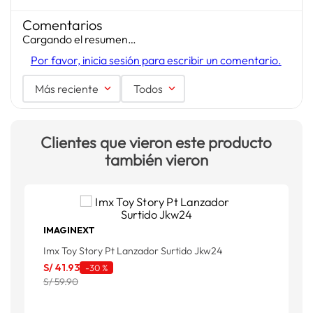
Comentarios
Cargando el resumen…
Por favor, inicia sesión para escribir un comentario.
Más reciente
Todos
Clientes que vieron este producto
también vieron
IMAGINEXT
Imx Toy Story Pt Lanzador Surtido Jkw24
W
S/
41
.
93
S
-
30 %
S/ 59.90
S