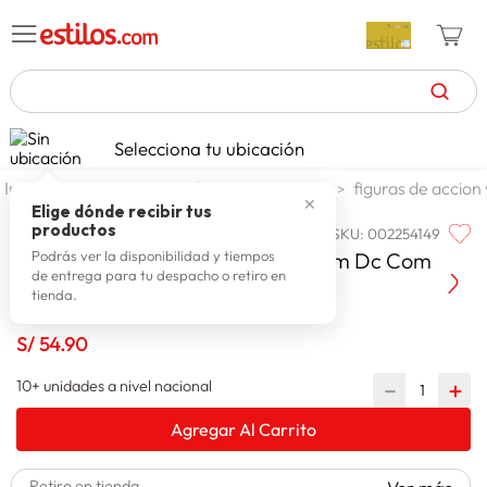
TÉRMINOS MÁS BUSCADOS
Selecciona tu ubicación
celulares
1
.
jugueteria y escolar
jugueteria
figuras de accion
✕
zapatillas mujer
2
.
Elige dónde recibir tus
productos
SKU
:
002254149
DC COMIC
zapatillas hombre
3
.
Figura De Accion Articuladas 30cm Dc Com
Podrás ver la disponibilidad y tiempos
de entrega para tu despacho o retiro en
moda
4
.
tienda.
zapatillas
5
.
S/
54
.
90
tv
6
.
10+ unidades a nivel nacional
－
＋
laptop
7
.
Agregar Al Carrito
terrex
8
.
lavadora
9
.
Retiro en tienda