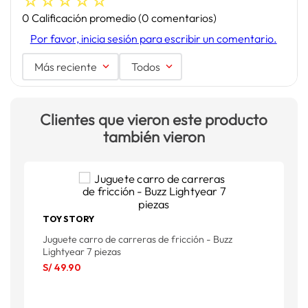
☆
☆
☆
☆
☆
0 Calificación promedio
(0 comentarios)
Por favor, inicia sesión para escribir un comentario.
Más reciente
Todos
Clientes que vieron este producto
también vieron
TOY STORY
P
Juguete carro de carreras de fricción - Buzz
S
Lightyear 7 piezas
S/
49
.
90