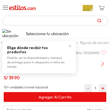
TÉRMINOS MÁS BUSCADOS
Selecciona tu ubicación
celulares
1
.
jugueteria y escolar
jugueteria
figuras de accion
✕
zapatillas mujer
2
.
Elige dónde recibir tus
productos
SKU
:
002254152
PAW PATROL
zapatillas hombre
3
.
Figuras Paw Patrol La Pelicula 2
Podrás ver la disponibilidad y tiempos
de entrega para tu despacho o retiro en
moda
4
.
tienda.
zapatillas
5
.
S/
39
.
90
tv
6
.
10+ unidades a nivel nacional
－
＋
laptop
7
.
Agregar Al Carrito
terrex
8
.
lavadora
9
.
Retiro en tienda