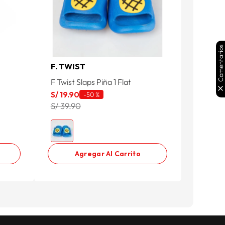
Comentarios
F. TWIST
F Twist Slaps Piña 1 Flat
S/
19
.
90
-
50 %
S/ 39.90
Agregar Al Carrito