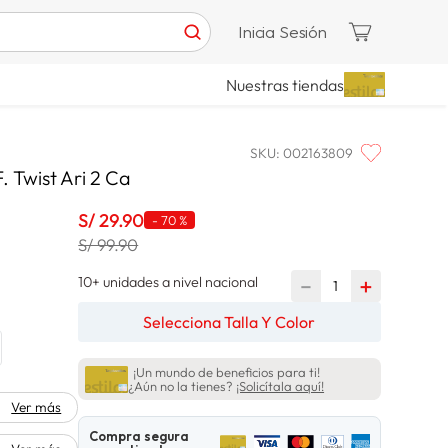
Inicia Sesión
Nuestras tiendas
SKU
:
002163809
. Twist Ari 2 Ca
S/
29
.
90
-
70 %
S/ 99.90
10+ unidades a nivel nacional
－
＋
Selecciona Talla Y Color
¡Un mundo de beneficios para ti!
¿Aún no la tienes?
¡Solicítala aquí!
Ver más
Compra segura