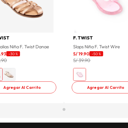
WIST
F. TWIST
alias Niña F. Twist Danae
Slaps Niña F. Twist Wire
5
.
93
S/
19
.
90
-
30 %
-
50 %
9.90
S/ 39.90
Agregar Al Carrito
Agregar Al Carrito