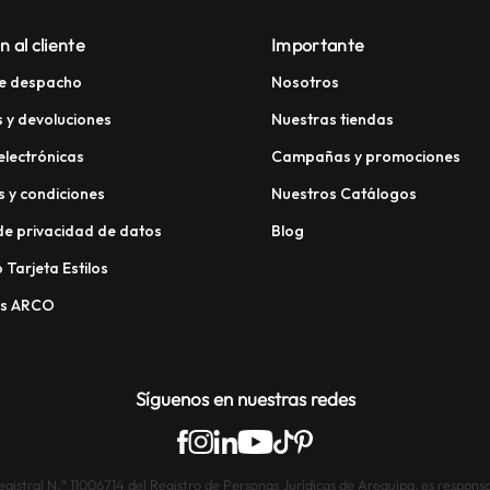
n al cliente
Importante
e despacho
Nosotros
 y devoluciones
Nuestras tiendas
electrónicas
Campañas y promociones
 y condiciones
Nuestros Catálogos
 de privacidad de datos
Blog
 Tarjeta Estilos
os ARCO
Síguenos en nuestras redes
istral N.° 11006714 del Registro de Personas Jurídicas de Arequipa, es responsab