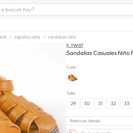
uscar hoy?
ÁS BUSCADOS
as mujer
ntil
zapatos niña
sandalias niña
s
F. TWIST
as hombre
Sandalias Casuales Niño F
s
Color
man
Talla
29
30
31
32
33
Retiro en tienda
a