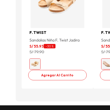
F. TWIST
F. T
Sandalias Niña F. Twist Jadira
Sand
S/
55
.
93
S/
5
-
30 %
S/ 79.90
S/ 7
Agregar Al Carrito