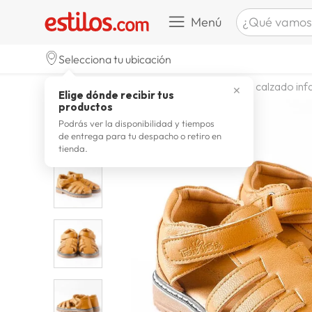
¿Qué vamos a b
Menú
TÉRMINOS M
Selecciona tu ubicación
zapatill
1
.
calzado y zapatillas
zapatos
calzado infa
✕
Elige dónde recibir tus
celulare
2
.
productos
zapatill
3
.
Podrás ver la disponibilidad y tiempos
de entrega para tu despacho o retiro en
zapatilla
4
.
tienda.
moda
5
.
tv
6
.
spider
7
.
laptop
8
.
terrex
9
.
lavador
10
.