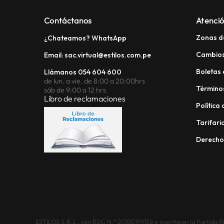
Contáctanos
Atenció
Zonas d
¿Chateamos? WhatsApp
Cambios
Email: sac.virtual@estilos.com.pe
Boletas 
Llámanos 054 604 600
de lun. a vie. de 8:00 a 20:00hrs
Términos
sáb de 9:00 a 12 hrs
Libro de reclamaciones
Política
Tarifario
Derech
ESTILOS S.R.L., con RUC N.° 20100199158 e inscrita en la Partida Reg